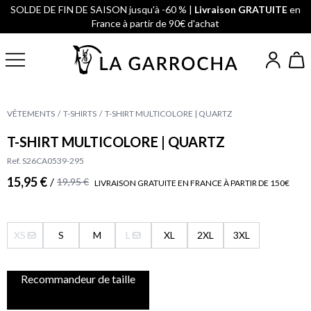
SOLDE DE FIN DE SAISON jusqu'à -60 % |
Livraison GRATUITE
en
France à partir de 90€ d'achat
VÊTEMENTS
T-SHIRTS
T-SHIRT MULTICOLORE | QUARTZ
T-SHIRT MULTICOLORE | QUARTZ
Ref. S26CA0539-295
15,95 €
/
19,95 €
LIVRAISON GRATUITE EN FRANCE À PARTIR DE 150€
XS
S
M
L
XL
2XL
3XL
Recommandeur de taille