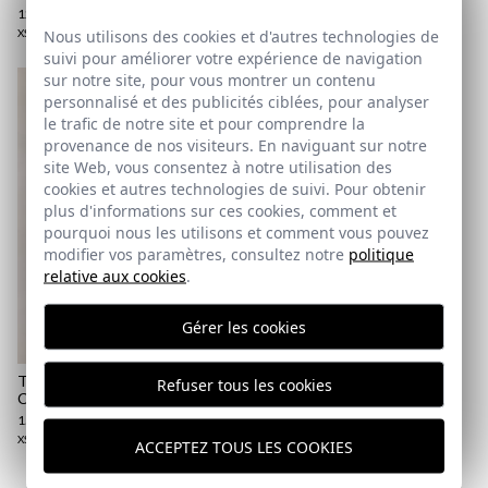
12,95 €
/
19,95 €
Nous utilisons des cookies et d'autres technologies de
XS
S
M
3XL
suivi pour améliorer votre expérience de navigation
sur notre site, pour vous montrer un contenu
personnalisé et des publicités ciblées, pour analyser
le trafic de notre site et pour comprendre la
POLO NUMÉRO DOS | BLEU
provenance de nos visiteurs. En naviguant sur notre
OCÉAN
site Web, vous consentez à notre utilisation des
25,95 €
/
29,95 €
cookies et autres technologies de suivi. Pour obtenir
S
XL
3XL
plus d'informations sur ces cookies, comment et
pourquoi nous les utilisons et comment vous pouvez
modifier vos paramètres, consultez notre
politique
relative aux cookies
.
Gérer les cookies
T-SHIRT MULTICOLORE | BLEU
Refuser tous les cookies
COBALT
15,95 €
/
19,95 €
XS
S
M
ACCEPTEZ TOUS LES COOKIES