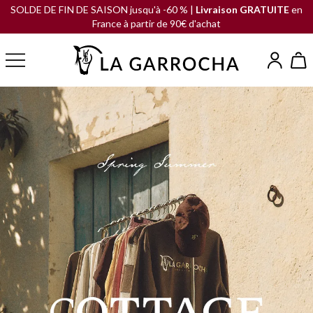
SOLDE DE FIN DE SAISON jusqu'à -60 % |
Livraison GRATUITE
en
France à partir de 90€ d'achat