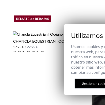
REMATE de REBAJAS
Utilizamos
CHANCLA EQUESTRIAN | OCÉANO
Usamos cookies y o
17,95 €
/
22,95 €
nuestra web, para 
38
39
40
42
44
45
46
tráfico en nuestra
nuestro sitio web,
obtener más infor
cambiar su configu
Gestionar cook