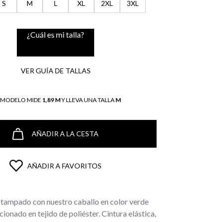
S
M
L
XL
2XL
3XL
¿Cuál es mi talla?
VER GUÍA DE TALLAS
L MODELO MIDE
1,89 M
Y LLEVA UNA TALLA
M
AÑADIR A LA CESTA
AÑADIR A FAVORITOS
tampado con nuestro caballo en color verde
ionado en tejido de poliéster. Cintura elástica,