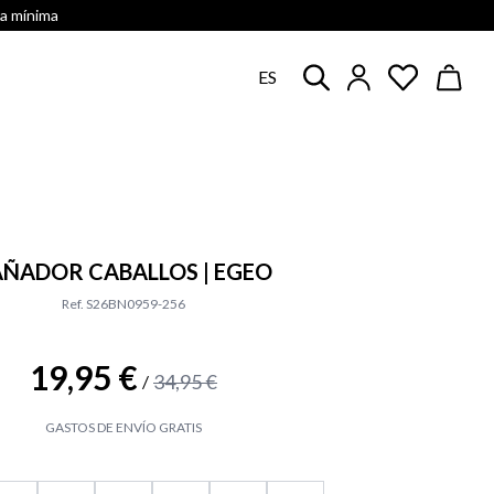
ra mínima
ES
AÑADOR CABALLOS | EGEO
Ref. S26BN0959-256
19,95 €
34,95 €
/
GASTOS DE ENVÍO GRATIS