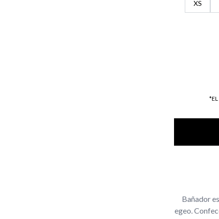
XS
*E
Bañador es
egeo. Confecc