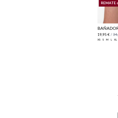
REMATE 
BAÑADOR
19,95 €
/
34
XS
S
M
L
XL
Email