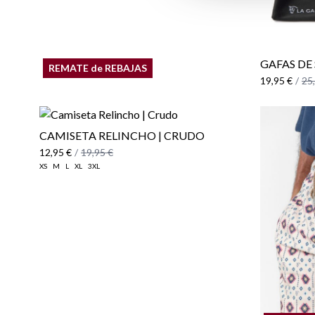
GAFAS DE 
REMATE de REBAJAS
19,95 €
/
25
CAMISETA RELINCHO | CRUDO
12,95 €
/
19,95 €
XS
M
L
XL
3XL