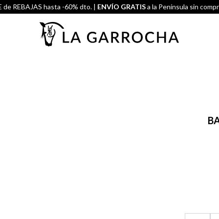
de REBAJAS hasta -60% dto. |
ENVÍO GRATIS
a la Península sin comp
B