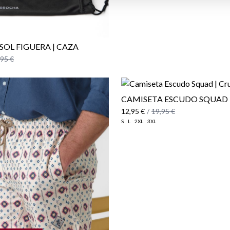
SOL FIGUERA | CAZA
,95 €
CAMISETA ESCUDO SQUAD 
12,95 €
/
19,95 €
S
L
2XL
3XL