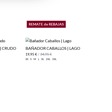
REMATE de REBAJAS
| CRUDO
BAÑADOR CABALLOS | LAGO
19,95 €
/
34,95 €
XS
S
M
L
XL
2XL
3XL