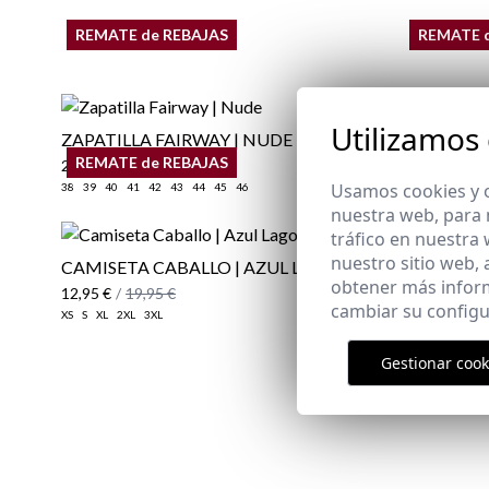
REMATE de REBAJAS
REMATE 
Utilizamos
ZAPATILLA FAIRWAY | NUDE
CAMISA M
REMATE de REBAJAS
REMATE 
22,95 €
/
39,95 €
29,95 €
/
39
Usamos cookies y o
38
39
40
41
42
43
44
45
46
XS
S
nuestra web, para 
tráfico en nuestra
nuestro sitio web,
CAMISETA CABALLO | AZUL LAGO
CAMISETA
obtener más infor
12,95 €
/
19,95 €
12,95 €
/
19
cambiar su configu
XS
S
XL
2XL
3XL
XS
M
L
XL
3
Gestionar cook