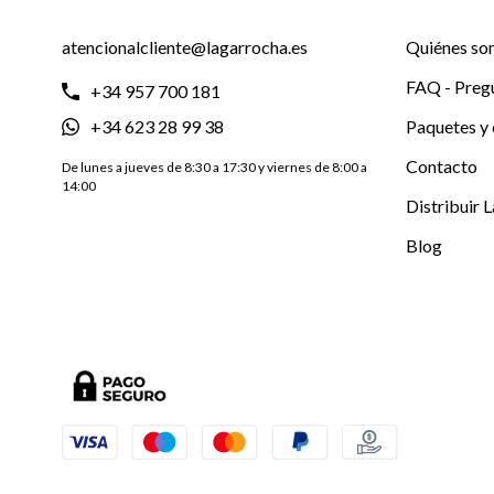
atencionalcliente@lagarrocha.es
Quiénes so
FAQ - Preg
+34 957 700 181
+34 623 28 99 38
Paquetes y 
Contacto
De lunes a jueves de 8:30 a 17:30 y viernes de 8:00 a
14:00
Distribuir 
Blog