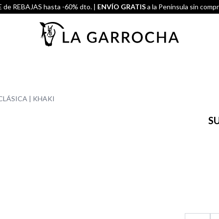
de REBAJAS hasta -60% dto. |
ENVÍO GRATIS
a la Península sin comp
LÁSICA | KHAKI
S