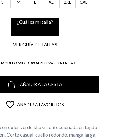
S
M
L
XL
2XL
3XL
¿Cuál es mi talla?
VER GUÍA DE TALLAS
L MODELO MIDE
1,89 M
Y LLEVA UNA TALLA
L
AÑADIR A LA CESTA
AÑADIR A FAVORITOS
a en color verde khaki confeccionada en tejido
. Corte casual, cuello redondo, manga larga.