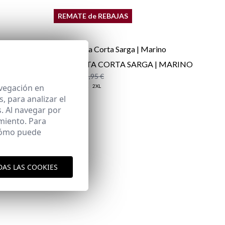
REMATE de REBAJAS
CHAQUETA CORTA SARGA | MARINO
23,95 €
/
59,95 €
avegación en
XS
S
M
L
XL
2XL
 para analizar el
. Al navegar por
miento. Para
aquí
es y envíos
 cómo puede
aquí
DAS LAS COOKIES