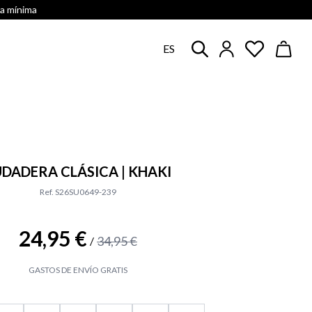
ra mínima
ES
UDADERA CLÁSICA | KHAKI
Ref. S26SU0649-239
24,95 €
34,95 €
/
GASTOS DE ENVÍO GRATIS