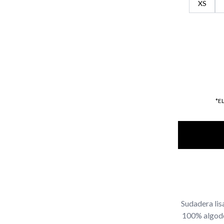
XS
*E
Sudadera lis
100% algodón