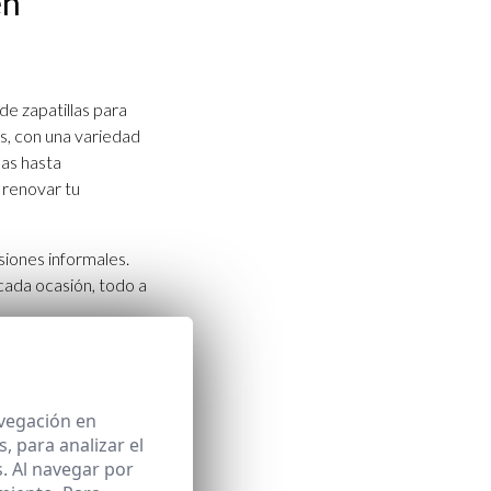
en
e zapatillas para
s, con una variedad
das hasta
 renovar tu
iones informales.
a cada ocasión, todo a
sión
avegación en
 para analizar el
ilos. En La
. Al navegar por
es, desde un paseo