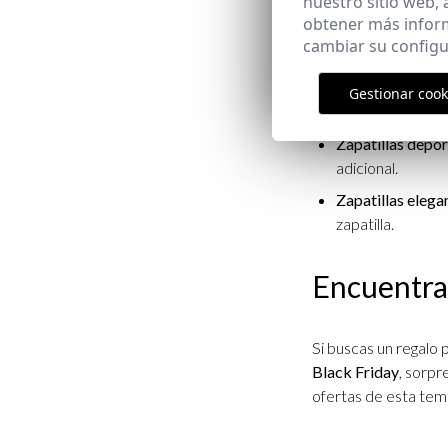
nuestro sitio web,
relajado hasta una r
obtener más infor
inversiones para tu
cambiar su configu
Algunas opciones po
Gestionar cook
Zapatillas casua
Zapatillas depor
adicional.
Zapatillas elega
zapatilla.
Encuentra 
Si buscas un regalo 
Black Friday
, sorpr
ofertas de esta tem