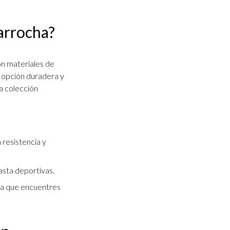
Garrocha?
on materiales de
a opción duradera y
ra colección
 resistencia y
asta deportivas.
ara que encuentres