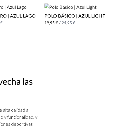
O | AZUL LAGO
POLO BÁSICO | AZUL LIGHT
POLO 
 €
19,95 €
/
24,95 €
19,95 €
vecha las
 alta calidad a
 y funcionalidad, y
iones deportivas,