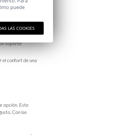
miento. Para
las mejores
 cómo puede
DAS LAS COOKIES
 un estilo relajado.
con soporte
 el confort de una
te opción. Este
gusto. Con las