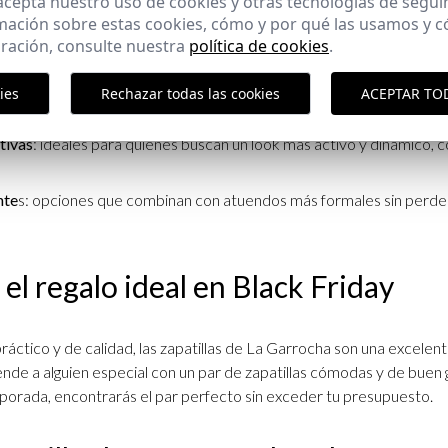
 acepta nuestro uso de cookies y otras tecnologías de segui
eunión casual. Esta versatilidad hace que las zapatillas sean una de 
mación sobre estas cookies, cómo y por qué las usamos y
 guardarropa.
ración, consulte nuestra
política de cookies
.
pulares incluyen:
ies
Rechazar todas las cookies
ACEPTAR TO
les
: perfectas para el día a día, estas zapatillas ofrecen comodidad y
tivas
: ideales para quienes buscan un look más activo y dinámico, 
nte
s: opciones que combinan con atuendos más formales sin perder
el regalo ideal en Black Friday
práctico y de calidad, las zapatillas de La Garrocha son una excelen
ende a alguien especial con un par de zapatillas cómodas y de buen 
porada, encontrarás el par perfecto sin exceder tu presupuesto.