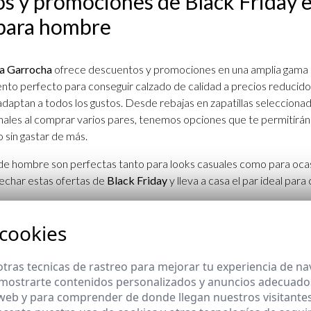
s y promociones de Black Friday 
 para hombre
La Garrocha
ofrece descuentos y promociones en una amplia gama d
to perfecto para conseguir calzado de calidad a precios reducido
daptan a todos los gustos. Desde rebajas en zapatillas selecciona
ales al comprar varios pares, tenemos opciones que te permitirán
 sin gastar de más.
 de hombre son perfectas tanto para looks casuales como para ocas
echar estas ofertas de
Black Friday
y lleva a casa el par ideal par
 cookies
rsatilidad: zapatillas para cada oca
tras tecnicas de rastreo para mejorar tu experiencia de n
mostrarte contenidos personalizados y anuncios adecuados,
n calzado versátil que puedes combinar con una gran variedad de est
 web y para comprender de donde llegan nuestros visitantes
 zapatillas que funcionan bien en diferentes entornos y actividad