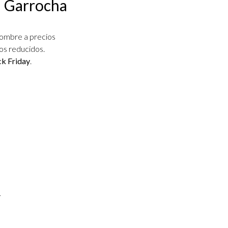
a Garrocha
hombre a precios
os reducidos.
ck Friday
.