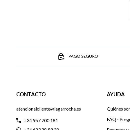
PAGO SEGURO
CONTACTO
AYUDA
atencionalcliente@lagarrocha.es
Quiénes so
FAQ - Preg
+34 957 700 181
+34 623 28 99 38
Paquetes y 