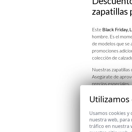
Descuento
zapatillas
Este
Black Friday, 
hombre. Es el momen
de modelos que se a
promociones adicion
colección de calzado
Nuestras zapatillas
Asegúrate de aprov
precios especiales.
Utilizamos
Estilo y ve
Usamos cookies y o
nuestra web, para 
Las zapatillas son u
tráfico en nuestra
Garrocha, ofrecemos