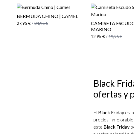
BERMUDA CHINO | CAMEL
CAMISETA ESCUDO
27,95 €
/
34,95 €
MARINO
12,95 €
/
19,95 €
Black Frid
ofertas y 
El
Black Friday
es la
precios inmejorables
este
Black Friday
po
nuestra colección de