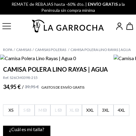
REMATE de REBAJAS hasta -60% dto. |
ENVÍO GRATIS
a la
Península sin compra mínima
ROPA
CAMISAS
CAMISAS POLERAS
CAMISA POLERA LINO RAYAS | AGUA
CAMISA POLERA LINO RAYAS | AGUA
Ref. S26CM0398-215
34,95 €
/
39,95 €
GASTOS DE ENVÍO GRATIS
XS
S
M
L
XL
XXL
3XL
4XL
¿Cuál es mi talla?