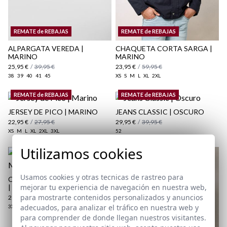
aquí
Paquetes y envíos
REMATE de REBAJAS
REMATE de REBAJAS
aquí
ALPARGATA VEREDA |
CHAQUETA CORTA SARGA |
MARINO
MARINO
25,95 €
/
39,95 €
23,95 €
/
59,95 €
38
39
40
41
45
XS
S
M
L
XL
2XL
REMATE de REBAJAS
REMATE de REBAJAS
JERSEY DE PICO | MARINO
JEANS CLASSIC | OSCURO
22,95 €
/
27,95 €
29,95 €
/
39,95 €
XS
M
L
XL
2XL
3XL
52
Utilizamos cookies
Usamos cookies y otras tecnicas de rastreo para
CAMISA POLERA LINO RAYAS
mejorar tu experiencia de navegación en nuestra web,
| MARINO
para mostrarte contenidos personalizados y anuncios
29,95 €
/
39,95 €
adecuados, para analizar el tráfico en nuestra web y
3XL
para comprender de donde llegan nuestros visitantes.