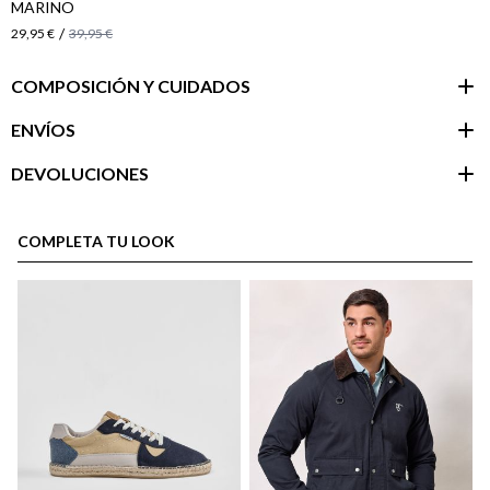
MARINO
/
29,95 €
39,95 €
COMPOSICIÓN Y CUIDADOS
ENVÍOS
DEVOLUCIONES
Área de
cliente
COMPLETA TU LOOK