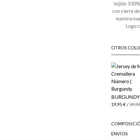
tejido 100% 
con cierre d
nuestra mar
Logo c
OTROS COLO
BURGUNDY
19,95 €
/
39,95
COMPOSICIÓ
ENVÍOS