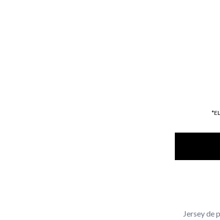
*E
Jersey de 