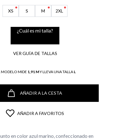
XS
S
M
2XL
¿Cuál es mi talla?
VER GUÍA DE TALLAS
L MODELO MIDE
1,91 M
Y LLEVA UNA TALLA
L
AÑADIR A LA CESTA
AÑADIR A FAVORITOS
punto en color azul marino, confeccionado en