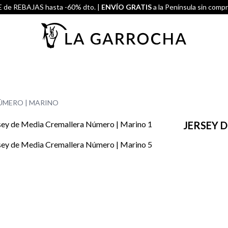
de REBAJAS hasta -60% dto. |
ENVÍO GRATIS
a la Península sin comp
NÚMERO | MARINO
JERSEY 