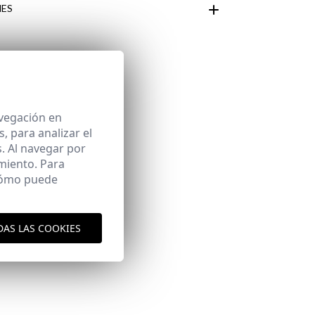
ES
Área de
avegación en
 para analizar el
. Al navegar por
miento. Para
 cómo puede
DAS LAS COOKIES
aquí
es y envíos
aquí