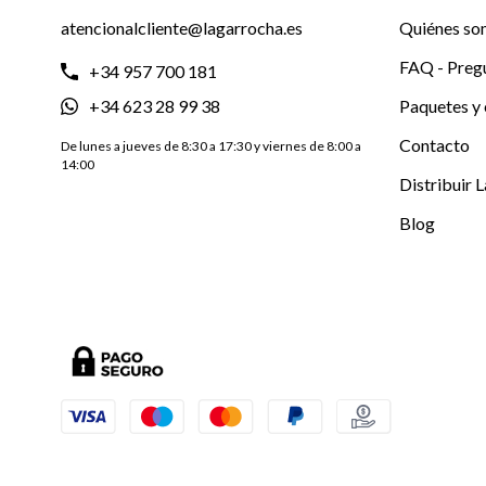
atencionalcliente@lagarrocha.es
Quiénes so
FAQ - Preg
+34 957 700 181
+34 623 28 99 38
Paquetes y 
Contacto
De lunes a jueves de 8:30 a 17:30 y viernes de 8:00 a
14:00
Distribuir 
Blog