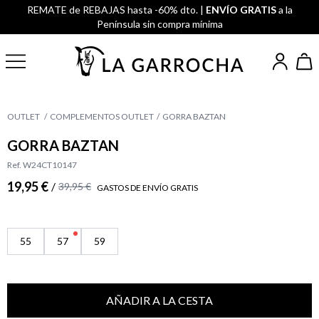
REMATE de REBAJAS hasta -60% dto. |
ENVÍO GRATIS
a la
Península sin compra mínima
OUTLET
COMPLEMENTOS OUTLET
GORRA BAZTAN
GORRA BAZTAN
Ref. W24CT10147
19,95 €
/
39,95 €
GASTOS DE ENVÍO GRATIS
55
57
59
AÑADIR A LA CESTA