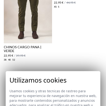
22,95 €
/
44,95 €
XS
S
aquí
Paquetes y envíos
aquí
CHINOS CARGO PANA |
VERDE
22,95 €
/
39,95 €
38
40
52
Suscríbete a nuestra Newsletter
Utilizamos cookies
Email
Usamos cookies y otras tecnicas de rastreo para
mejorar tu experiencia de navegación en nuestra web,
para mostrarte contenidos personalizados y anuncios
adecuados, para analizar el tráfico en nuestra web y
He leído y acepto vuestra
protección de datos