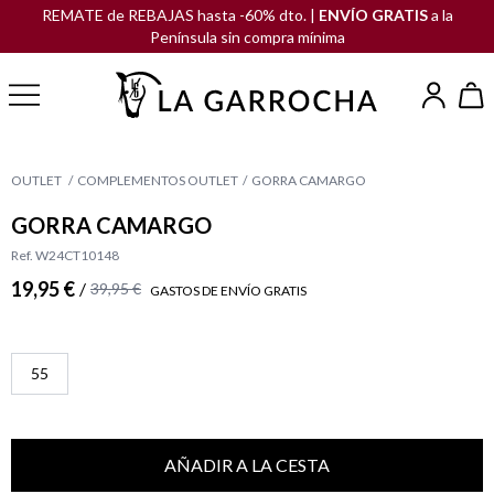
REMATE de REBAJAS hasta -60% dto. |
ENVÍO GRATIS
a la
Península sin compra mínima
OUTLET
COMPLEMENTOS OUTLET
GORRA CAMARGO
GORRA CAMARGO
Ref. W24CT10148
19,95 €
/
39,95 €
GASTOS DE ENVÍO GRATIS
55
AÑADIR A LA CESTA