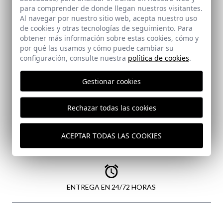
para comprender de donde llegan nuestros visitantes.
Al navegar por nuestro sitio web, acepta nuestro uso
de cookies y otras tecnologías de seguimiento. Para
ENVIAR
obtener más información sobre estas cookies, cómo y
por qué las usamos y cómo puede cambiar su
configuración, consulte nuestra
política de cookies
.
Gestionar cookies
Rechazar todas las cookies
PAGO SEGURO
ACEPTAR TODAS LAS COOKIES
GASTOS DE ENVÍO GRATIS
ENTREGA EN 24/72 HORAS