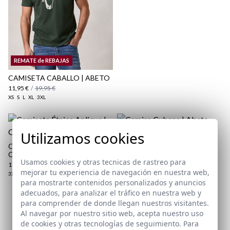
REMATE de REBAJAS
CAMISETA CABALLO | ABETO
11,95 €
/
19,95 €
XS
S
L
XL
3XL
Utilizamos cookies
CAMISA CUBANA | ABETO
44,95 €
/
49,95 €
CAMISETA ÉTNICA APLIQUE |
CRUDO
XS
S
Usamos cookies y otras tecnicas de rastreo para
17,95 €
/
19,95 €
mejorar tu experiencia de navegación en nuestra web,
3XL
para mostrarte contenidos personalizados y anuncios
adecuados, para analizar el tráfico en nuestra web y
para comprender de donde llegan nuestros visitantes.
Suscríbete a nuestra Newsletter
Al navegar por nuestro sitio web, acepta nuestro uso
de cookies y otras tecnologías de seguimiento. Para