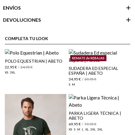
ENVÍOS
DEVOLUCIONES
Área de
cliente
COMPLETA TU LOOK
REMATE de REBAJAS
POLO EQUESTRIAN | ABETO
22,95 €
/
24,95 €
SUDADERA ED ESPECIAL
XS
3XL
ESPAÑA | ABETO
34,95 €
/
39,95 €
S
M
PARKA LIGERA TÉCNICA |
aquí
ABETO
Paquetes y envíos
69,95 €
/
79,95 €
aquí
XS
S
M
L
XL
2XL
3XL