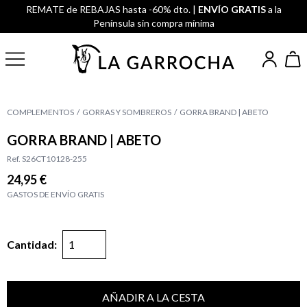
REMATE de REBAJAS hasta -60% dto. |
ENVÍO GRATIS
a la
Península sin compra mínima
COMPLEMENTOS
GORRAS Y SOMBREROS
GORRA BRAND | ABETO
GORRA BRAND | ABETO
Ref. S26CT10128-255
24,95 €
GASTOS DE ENVÍO GRATIS
Cantidad:
AÑADIR A LA CESTA