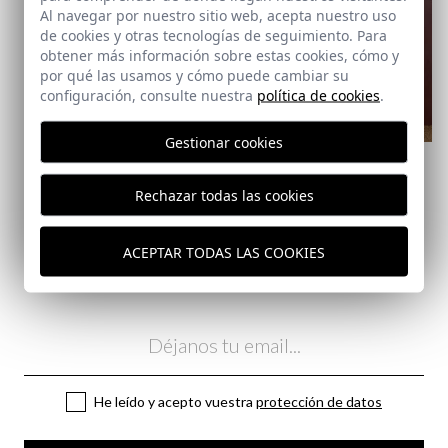
Al navegar por nuestro sitio web, acepta nuestro uso
de cookies y otras tecnologías de seguimiento. Para
obtener más información sobre estas cookies, cómo y
por qué las usamos y cómo puede cambiar su
configuración, consulte nuestra
política de cookies
.
REMATE de REBAJAS
Gestionar cookies
SUDADERA CAPUCHA
LAURIER | CRUDO
Rechazar todas las cookies
24,95 €
/
39,95 €
XS
S
M
L
XL
2XL
3XL
ACEPTAR TODAS LAS COOKIES
Suscríbete a nuestra Newsletter
Email
He leído y acepto vuestra
protección de datos