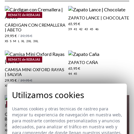
REMATE de REBAJAS
ZAPATO LANCE | CHOCOLATE
65,95 €
CÁRDIGAN CON CREMALLERA
| ABETO
39
41
42
43
45
46
29,95 €
/
39,95 €
XS
S
M
L
XL
2XL
3XL
REMATE de REBAJAS
ZAPATO CAÑA
65,95 €
CAMISA MINI OXFORD RAYAS
aquí
| SALVIA
44
45
Paquetes y envíos
29,95 €
/
39,95 €
aquí
XS
S
3XL
Utilizamos cookies
REMATE de REBAJAS
Usamos cookies y otras tecnicas de rastreo para
CAMISA CUADRO CLÁSICO |
mejorar tu experiencia de navegación en nuestra web,
BURGUNDY
para mostrarte contenidos personalizados y anuncios
22,95 €
/
39,95 €
adecuados, para analizar el tráfico en nuestra web y
XL
XXL
3XL
4XL
para comprender de donde llegan nuestros visitantes.