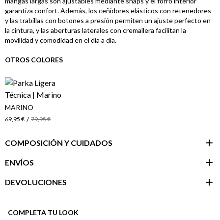
mangas largas son ajustables mediante snaps y el forro interior
garantiza confort. Además, los ceñidores elásticos con retenedores
y las trabillas con botones a presión permiten un ajuste perfecto en
la cintura, y las aberturas laterales con cremallera facilitan la
movilidad y comodidad en el día a día.
OTROS COLORES
MARINO
/
69,95 €
79,95 €
COMPOSICIÓN Y CUIDADOS
ENVÍOS
DEVOLUCIONES
Área de
cliente
COMPLETA TU LOOK