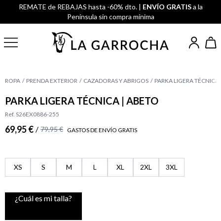
REMATE de REBAJAS hasta -60% dto. |
ENVÍO GRATIS
a la
Península sin compra mínima
ROPA
PRENDA EXTERIOR
CAZADORAS Y ABRIGOS
PARKA LIGERA TÉCNICA 
PARKA LIGERA TÉCNICA | ABETO
Ref. S26EX0886-255
69,95 €
/
79,95 €
GASTOS DE ENVÍO GRATIS
XS
S
M
L
XL
2XL
3XL
¿Cuál es mi talla?