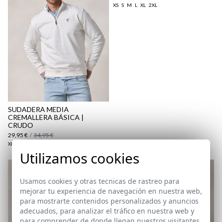
aquí
XS
S
M
L
XL
2XL
Paquetes y envíos
aquí
SUDADERA MEDIA
CREMALLERA BÁSICA |
CRUDO
29,95 €
/
34,95 €
XL
2XL
3XL
Utilizamos cookies
Usamos cookies y otras tecnicas de rastreo para
mejorar tu experiencia de navegación en nuestra web,
para mostrarte contenidos personalizados y anuncios
adecuados, para analizar el tráfico en nuestra web y
para comprender de donde llegan nuestros visitantes.