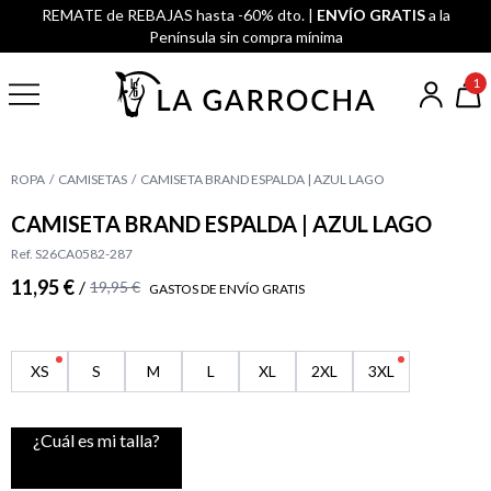
REMATE de REBAJAS hasta -60% dto. |
ENVÍO GRATIS
a la
Península sin compra mínima
1
ROPA
CAMISETAS
CAMISETA BRAND ESPALDA | AZUL LAGO
CAMISETA BRAND ESPALDA | AZUL LAGO
Ref. S26CA0582-287
11,95 €
/
19,95 €
GASTOS DE ENVÍO GRATIS
XS
S
M
L
XL
2XL
3XL
¿Cuál es mi talla?