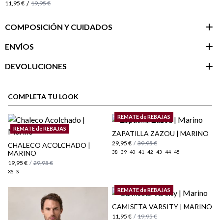
/
11,95 €
19,95 €
COMPOSICIÓN Y CUIDADOS
ENVÍOS
DEVOLUCIONES
Área de
cliente
COMPLETA TU LOOK
REMATE de REBAJAS
REMATE de REBAJAS
ZAPATILLA ZAZOU | MARINO
29,95 €
/
39,95 €
CHALECO ACOLCHADO |
MARINO
38
39
40
41
42
43
44
45
19,95 €
/
29,95 €
XS
S
REMATE de REBAJAS
CAMISETA VARSITY | MARINO
11,95 €
/
19,95 €