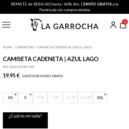
REMATE de REBAJAS hasta -60% dto. |
ENVÍO GRATIS
a la
Península sin compra mínima
2
ROPA
CAMISETAS
CAMISETA CADENETA | AZUL LAGO
CAMISETA CADENETA | AZUL LAGO
Ref. S26CA0584-287
19,95 €
GASTOS DE ENVÍO GRATIS
XS
S
M
L
XL
2XL
3XL
¿Cuál es mi talla?