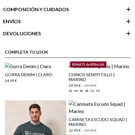
COMPOSICIÓN Y CUIDADOS
ENVÍOS
DEVOLUCIONES
Área de
cliente
COMPLETA TU LOOK
REMATE de REBAJAS
GORRA DENIM | CLARO
CHINOS SEMIPITILLO |
MARINO
24,95 €
29,95 €
/
39,95 €
42
44
46
48
52
54
CAMISETA ESCUDO SQUAD |
MARINO
aquí
12,95 €
/
19,95 €