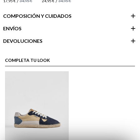
/
/
17,95 €
34,95 €
24,95 €
34,95 €
COMPOSICIÓN Y CUIDADOS
ENVÍOS
DEVOLUCIONES
Área de
cliente
COMPLETA TU LOOK