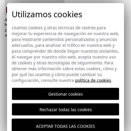
aquí
Paquetes y envíos
REMATE de REBAJAS
Utilizamos cookies
aquí
ALPARGATA VEREDA |
MARINO
Usamos cookies y otras tecnicas de rastreo para
25,95 €
/
39,95 €
mejorar tu experiencia de navegación en nuestra web,
38
39
40
41
45
para mostrarte contenidos personalizados y anuncios
adecuados, para analizar el tráfico en nuestra web y
para comprender de donde llegan nuestros visitantes.
Suscríbete a nuestra Newsletter
Al navegar por nuestro sitio web, acepta nuestro uso
de cookies y otras tecnologías de seguimiento. Para
obtener más información sobre estas cookies, cómo y
Email
por qué las usamos y cómo puede cambiar su
configuración, consulte nuestra
política de cookies
.
He leído y acepto vuestra
protección de datos
Gestionar cookies
Rechazar todas las cookies
ENVIAR
ACEPTAR TODAS LAS COOKIES