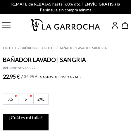
REMATE de REBAJAS hasta -60% dto. |
ENVÍO GRATIS
a la
Península sin compra mínima
OUTLET
BAÑADORES OUTLET
BAÑADOR LAVADO | SANGRIA
BAÑADOR LAVADO | SANGRIA
Ref. S25BN0946-277
22,95 €
/
34,95 €
GASTOS DE ENVÍO GRATIS
XS
S
2XL
¿Cuál es mi talla?