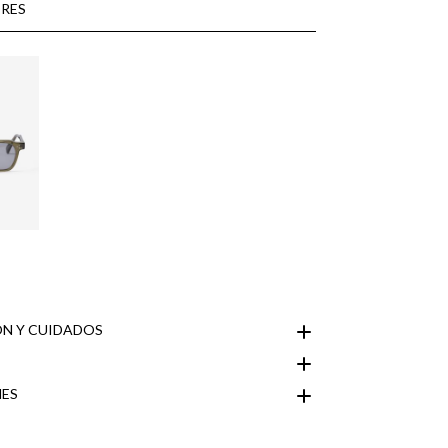
RES
N Y CUIDADOS
ES
Área de