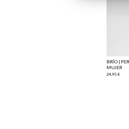
BRÍO | P
MUJER
24,95 €
Email