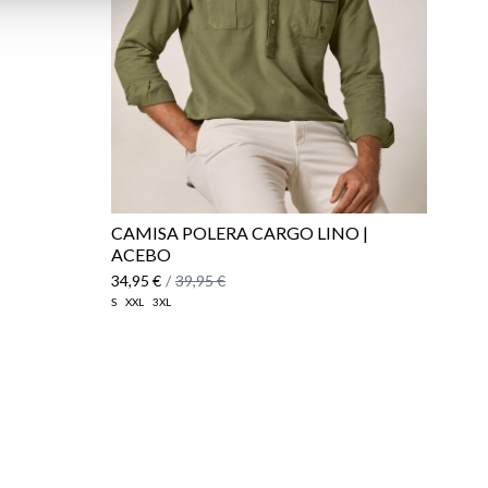
CAMISA POLERA CARGO LINO |
ACEBO
34,95 €
/
39,95 €
S
XXL
3XL