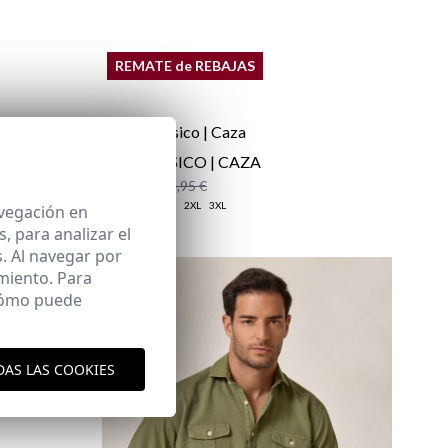
REMATE de REBAJAS
D
POLO BÁSICO | CAZA
18,95 €
/
24,95 €
XS
S
M
L
XL
2XL
3XL
avegación en
 para analizar el
. Al navegar por
miento. Para
aquí
es y envíos
 cómo puede
aquí
DAS LAS COOKIES