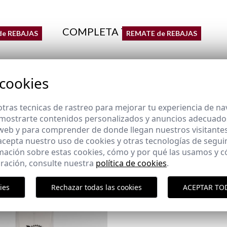
COMPLETA TU LOOK
de REBAJAS
REMATE de REBAJAS
 cookies
ESTRIAN GARMENT DYED |
PACK DE CORDONES BRAN
12,95 €
/
14,95 €
REMATE de REBAJAS
,95 €
tras tecnicas de rastreo para mejorar tu experiencia de n
3XL
mostrarte contenidos personalizados y anuncios adecuados,
 web y para comprender de donde llegan nuestros visitantes
 acepta nuestro uso de cookies y otras tecnologías de segui
Paquet
mación sobre estas cookies, cómo y por qué las usamos y
POLO BANDA | MARINO
ración, consulte nuestra
política de cookies
.
22,95 €
/
29,95 €
XS
M
L
XL
2XL
ies
Rechazar todas las cookies
ACEPTAR TO