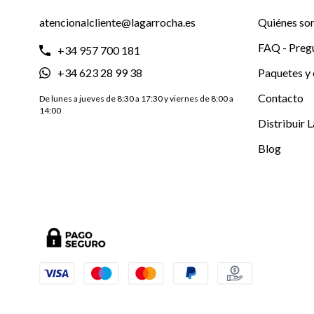
atencionalcliente@lagarrocha.es
Quiénes so
FAQ - Preg
+34 957 700 181
+34 623 28 99 38
Paquetes y 
Contacto
De lunes a jueves de 8:30 a 17:30 y viernes de 8:00 a
14:00
Distribuir 
Blog