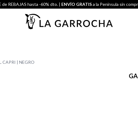
de REBAJAS hasta -60% dto. |
ENVÍO GRATIS
a la Península sin comp
L CAPRI | NEGRO
GA