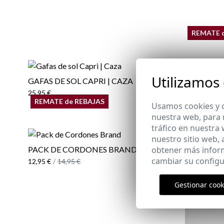
REMATE 
Utilizamos
GAFAS DE SOL CAPRI | CAZA
POLO EQU
SALVIA
25,95 €
REMATE de REBAJAS
17,95 €
/
29
Usamos cookies y o
XS
M
XL
2XL
nuestra web, para 
tráfico en nuestra
nuestro sitio web,
obtener más infor
PACK DE CORDONES BRAND
cambiar su configu
12,95 €
/
14,95 €
Gestionar cook