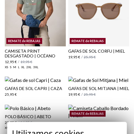
aquí
Paquetes y envíos
REMATE de REBAJAS
REMATE de REBAJAS
aquí
CAMISETA PRINT
GAFAS DE SOL CORFU | MIEL
DESGASTADO | OCÉANO
19,95 €
/
25,95 €
12,95 €
/
19,95 €
XS
S
M
L
XL
2XL
3XL
GAFAS DE SOL CAPRI | CAZA
GAFAS DE SOL MITJANA | MIEL
25,95 €
19,95 €
/
25,95 €
REMATE de REBAJAS
POLO BÁSICO | ABETO
22,95 €
/
24,95 €
CAMISETA CABALLO
XS
S
M
3XL
BORDADO | KHAKI
Utilizamos cookies