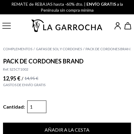
REMATE de REBAJAS hasta -60% dto. |
ENVÍO GRATIS
a la
Península sin compra mínima
COMPLEMENTOS
GAFAS DE SOL Y CORDONES
PACK DE CORDONES BRAND
PACK DE CORDONES BRAND
Ref. S25CT1002
12,95 €
/
14,95 €
GASTOS DE ENVÍO GRATIS
Cantidad:
AÑADIR A LA CESTA