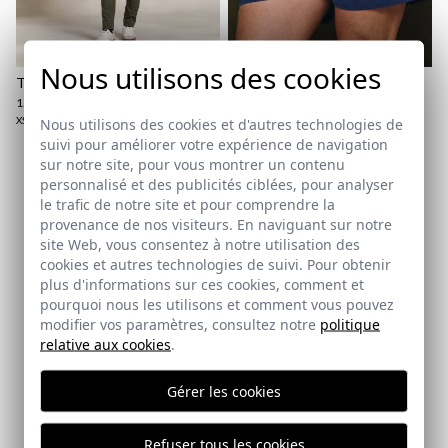
Politique d'expédition
ici
Nous utilisons des cookies
ici
T-SHIRT BASIQUE | BLANCO
MAILLOT DE BAIN LAVÉ
BRAND | MARINO
15,95 €
/
19,95 €
17,95 €
/
34,95 €
XS
Nous utilisons des cookies et d'autres technologies de
3XL
suivi pour améliorer votre expérience de navigation
sur notre site, pour vous montrer un contenu
personnalisé et des publicités ciblées, pour analyser
Abonnez-vous à notre Newsletter
le trafic de notre site et pour comprendre la
provenance de nos visiteurs. En naviguant sur notre
site Web, vous consentez à notre utilisation des
Email
cookies et autres technologies de suivi. Pour obtenir
plus d'informations sur ces cookies, comment et
pourquoi nous les utilisons et comment vous pouvez
modifier vos paramètres, consultez notre
politique
J'ai lu et j'accepte votre
politique de protection des
relative aux cookies
.
données
Gérer les cookies
ENVOYER
Refuser tous les cookies