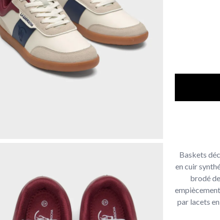
Baskets déc
en cuir synth
brodé de
empiècement 
par lacets e