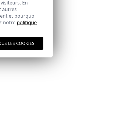
visiteurs. En
t autres
ment et pourquoi
ez notre
politique
OUS LES COOKIES