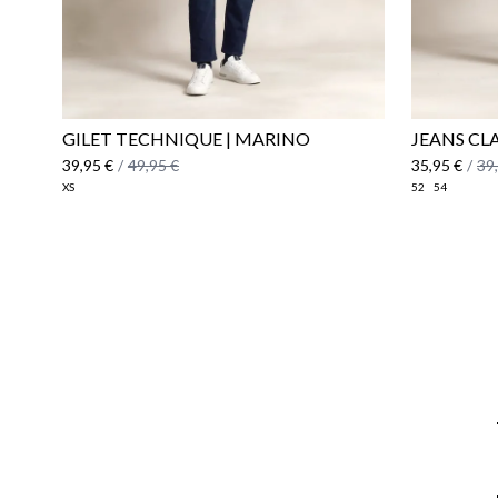
GILET TECHNIQUE | MARINO
JEANS CL
39,95 €
/
49,95 €
35,95 €
/
39
XS
52
54
Email