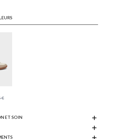
LEURS
 €
N ET SOIN
MENTS