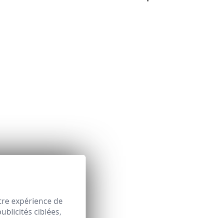
espace client
ique d'expédition
ici
tre expérience de
blicités ciblées,