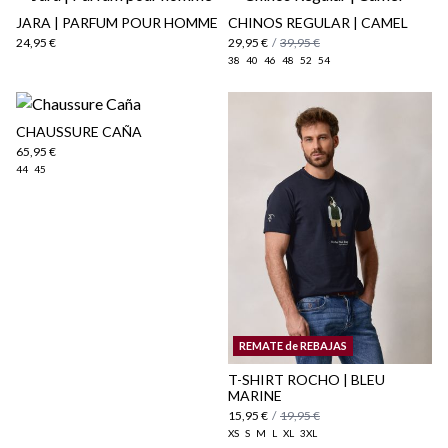
JARA | PARFUM POUR HOMME
CHINOS REGULAR | CAMEL
24,95 €
29,95 €
/
39,95 €
38
40
46
48
52
54
CHAUSSURE CAÑA
65,95 €
44
45
Politique d'expédition
ici
ici
REMATE de REBAJAS
T-SHIRT ROCHO | BLEU
MARINE
15,95 €
/
19,95 €
XS
S
M
L
XL
3XL