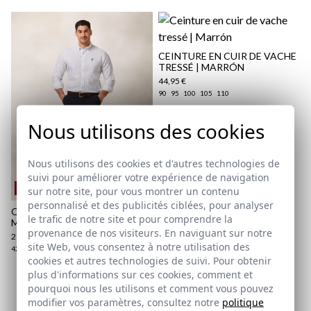
CEINTURE EN CUIR DE VACHE
TRESSÉ | MARRÓN
44,95 €
90
95
100
105
110
Nous utilisons des cookies
Nous utilisons des cookies et d'autres technologies de
suivi pour améliorer votre expérience de navigation
REMATE de REBAJAS
sur notre site, pour vous montrer un contenu
personnalisé et des publicités ciblées, pour analyser
CHINO SLIM-FIT | BLEU
le trafic de notre site et pour comprendre la
MARINE
provenance de nos visiteurs. En naviguant sur notre
29,95 €
/
39,95 €
site Web, vous consentez à notre utilisation des
42
44
46
48
52
54
cookies et autres technologies de suivi. Pour obtenir
plus d'informations sur ces cookies, comment et
pourquoi nous les utilisons et comment vous pouvez
Abonnez-vous à notre Newsletter
modifier vos paramètres, consultez notre
politique