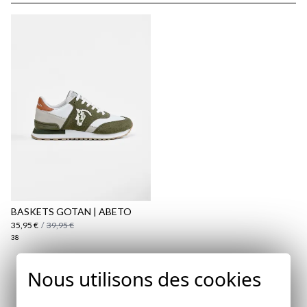
Politique d'expédition
ici
ici
BASKETS GOTAN | ABETO
35,95 €
/
39,95 €
38
Nous utilisons des cookies
Abonnez-vous à notre Newsletter