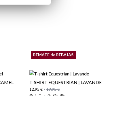
REMATE de REBAJAS
 CAMEL
T-SHIRT EQUESTRIAN | LAVANDE
12,95 €
/
19,95 €
XS
S
M
L
XL
2XL
3XL