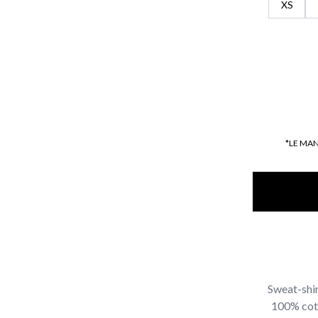
XS
*LE MA
Sweat-shir
100% coto