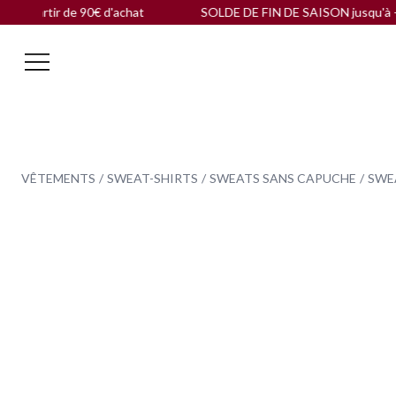
tir de 90€ d'achat
SOLDE DE FIN DE SAISON jusqu'à -60 % |
VÊTEMENTS
SWEAT-SHIRTS
SWEATS SANS CAPUCHE
SWEA