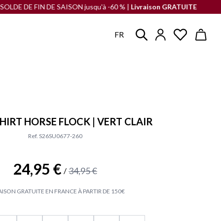
E FIN DE SAISON jusqu'à -60 % |
Livraison GRATUITE
en France à par
FR
HIRT HORSE FLOCK | VERT CLAIR
Ref. S26SU0677-260
24,95 €
34,95 €
/
AISON GRATUITE EN FRANCE À PARTIR DE 150€