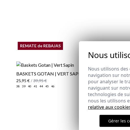
REMATE de REBAJAS
Nous utilis
Nous utilisons des 
BASKETS GOTAN | VERT SAPIN
navigation sur notr
25,95 €
/
39,95 €
pour analyser le tr
38
39
40
41
44
45
46
naviguant sur notre
technologies de su
nous les utilisons
relative aux cookie
Gérer les c