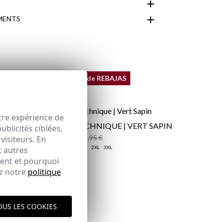
MENTS
espace client
REMATE de REBAJAS
tre expérience de
S | VERT
GILET TECHNIQUE | VERT SAPIN
blicités ciblées,
24,95 €
/
39,95 €
visiteurs. En
XS
S
M
L
XL
2XL
3XL
t autres
ment et pourquoi
ez notre
politique
ique d'expédition
ici
OUS LES COOKIES