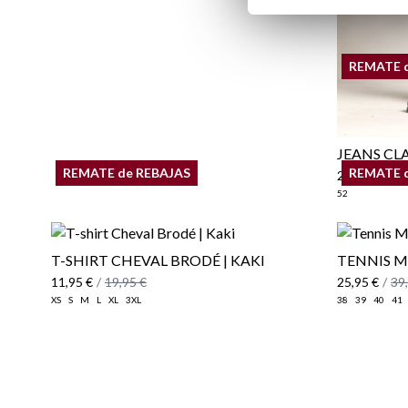
REMATE 
JEANS CL
REMATE de REBAJAS
REMATE 
29,95 €
/
39
52
T-SHIRT CHEVAL BRODÉ | KAKI
TENNIS MA
11,95 €
/
19,95 €
25,95 €
/
39
XS
S
M
L
XL
3XL
38
39
40
41