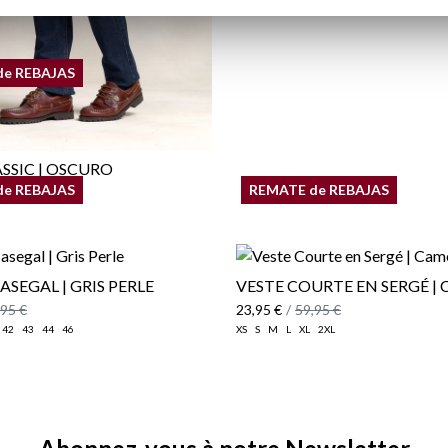
de REBAJAS
ASSIC | OSCURO
de REBAJAS
REMATE de REBAJAS
,95 €
SEGAL | GRIS PERLE
VESTE COURTE EN SERGÉ |
,95 €
23,95 €
/
59,95 €
42
43
44
46
XS
S
M
L
XL
2XL