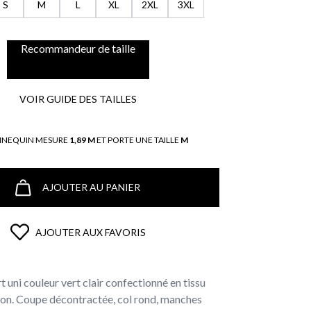
S
M
L
XL
2XL
3XL
Recommandeur de taille
VOIR GUIDE DES TAILLES
NNEQUIN MESURE
1,89 M
ET PORTE UNE TAILLE
M
AJOUTER AU PANIER
AJOUTER AUX FAVORIS
t uni couleur vert clair confectionné en tissu
n. Coupe décontractée, col rond, manches