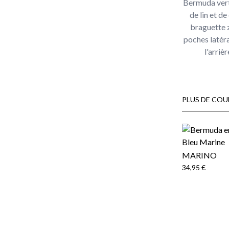
Bermuda vert
de lin et d
braguette z
poches latér
l'arriè
PLUS DE COU
MARINO
34,95 €