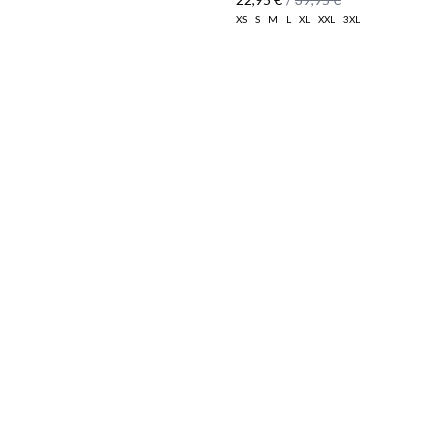
XS
S
M
L
XL
XXL
3XL