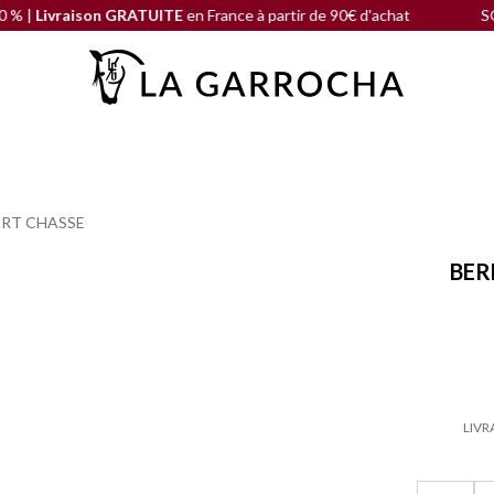
ison GRATUITE
en France à partir de 90€ d'achat
SOLDE DE FI
ERT CHASSE
BER
LIVR