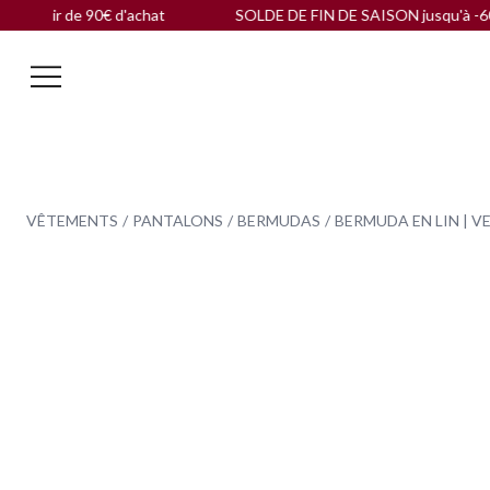
de 90€ d'achat
SOLDE DE FIN DE SAISON jusqu'à -60 % |
Livra
VÊTEMENTS
PANTALONS
BERMUDAS
BERMUDA EN LIN | V