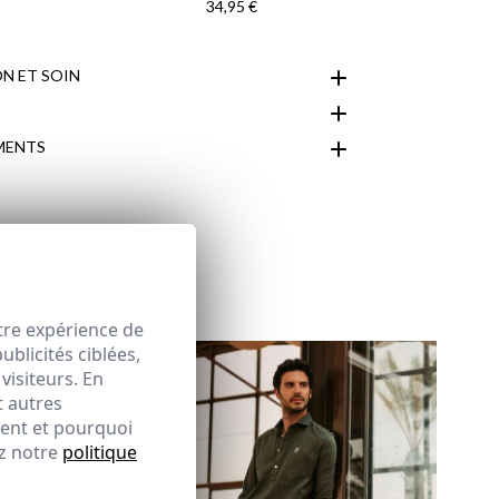
34,95 €
N ET SOIN
MENTS
espace client
tre expérience de
blicités ciblées,
visiteurs. En
t autres
ment et pourquoi
ez notre
politique