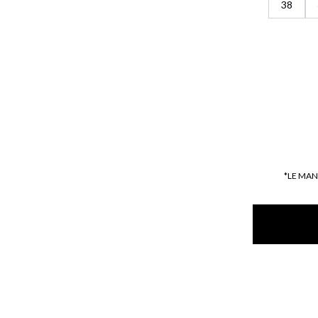
38
*LE MA