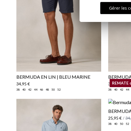
Gérer les c
BERMUDA EN LIN | BLEU MARINE
BERMUDA 
REMATE 
34,95 €
34,95 €
38
40
42
44
46
48
50
52
38
40
42
44
BERMUDA 
25,95 €
/
34
38
40
50
52