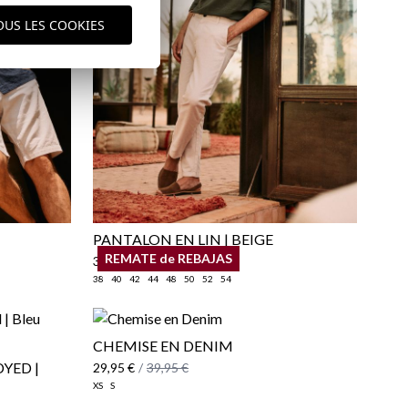
ique d'expédition
ici
OUS LES COOKIES
PANTALON EN LIN | BEIGE
REMATE de REBAJAS
39,95 €
38
40
42
44
48
50
52
54
CHEMISE EN DENIM
YED |
29,95 €
/
39,95 €
XS
S