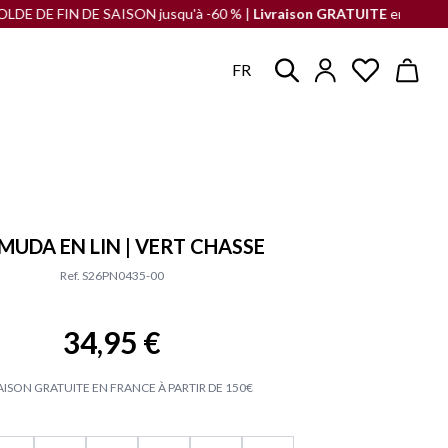
N DE SAISON jusqu'à -60 % |
Livraison GRATUITE
en France à partir d
FR
MUDA EN LIN | VERT CHASSE
Ref. S26PN0435-00
34,95 €
AISON GRATUITE EN FRANCE À PARTIR DE 150€