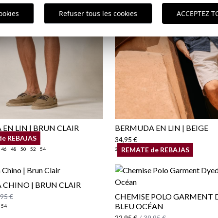
Polit
ookies
Refuser tous les cookies
ACCEPTEZ T
ici
EN LIN | BRUN CLAIR
BERMUDA EN LIN | BEIGE
de REBAJAS
34,95 €
REMATE de REBAJAS
46
48
50
52
54
38
40
42
44
46
48
50
52
CHINO | BRUN CLAIR
CHEMISE POLO GARMENT D
,95 €
BLEU OCÉAN
54
22,95 €
/
39,95 €