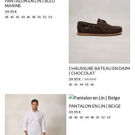
PANTALON EN LIN | BLEU
MARINE
39,95 €
38
40
42
44
46
48
50
52
54
Politique d'expédition
ici
ici
CHAUSSURE BATEAU EN DAIM
| CHOCOLAT
39,95 €
/
59,95 €
40
41
44
45
46
PANTALON EN LIN | BEIGE
39,95 €
38
40
42
44
48
50
52
54