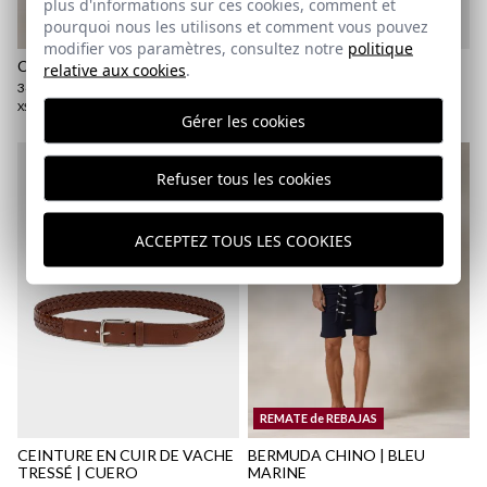
plus d'informations sur ces cookies, comment et
pourquoi nous les utilisons et comment vous pouvez
modifier vos paramètres, consultez notre
politique
CHEMISE POLO RAYÉ | AQUA
PORTEFEUILLE ETHNIQUE
relative aux cookies
.
CUZAMA | COBALTO
34,95 €
/
39,95 €
29,95 €
XS
XXL
3XL
4XL
Gérer les cookies
Refuser tous les cookies
ACCEPTEZ TOUS LES COOKIES
REMATE de REBAJAS
CEINTURE EN CUIR DE VACHE
BERMUDA CHINO | BLEU
TRESSÉ | CUERO
MARINE