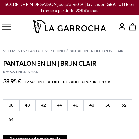
SOLDE DE FIN DE SAISON jusqu'à -60 % |
Livraison GRATUITE
en
France à partir de 90€ d'achat
VÊTEMENTS
PANTALONS
CHINO
PANTALON EN LIN | BRUN CLAIR
PANTALON EN LIN | BRUN CLAIR
Ref. S26PN0438-284
39,95 €
LIVRAISON GRATUITE EN FRANCE À PARTIR DE 150€
38
40
42
44
46
48
50
52
54
Recommandeur de taille