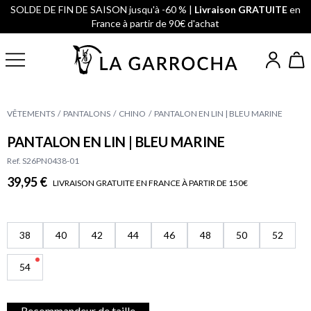
SOLDE DE FIN DE SAISON jusqu'à -60 % |
Livraison GRATUITE
en
France à partir de 90€ d'achat
VÊTEMENTS
PANTALONS
CHINO
PANTALON EN LIN | BLEU MARINE
PANTALON EN LIN | BLEU MARINE
Ref. S26PN0438-01
39,95 €
LIVRAISON GRATUITE EN FRANCE À PARTIR DE 150€
38
40
42
44
46
48
50
52
54
Recommandeur de taille