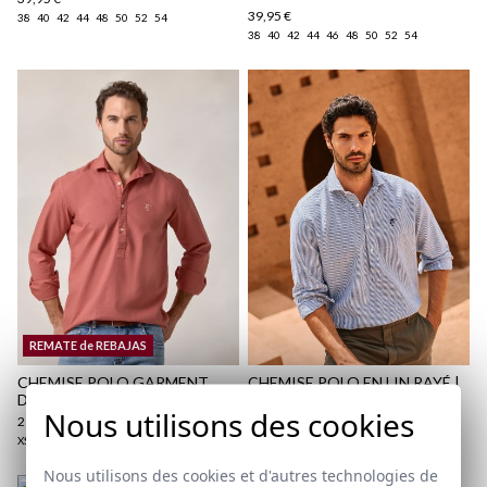
39,95 €
38
40
42
44
48
50
52
54
38
40
42
44
46
48
50
52
54
Politique d'expédition
ici
ici
REMATE de REBAJAS
CHEMISE POLO GARMENT
CHEMISE POLO EN LIN RAYÉ |
DYED | TUILE
BLEU MARINE
Nous utilisons des cookies
29,95 €
/
39,95 €
29,95 €
/
39,95 €
XS
S
M
L
XL
XXL
3XL
Nous utilisons des cookies et d'autres technologies de