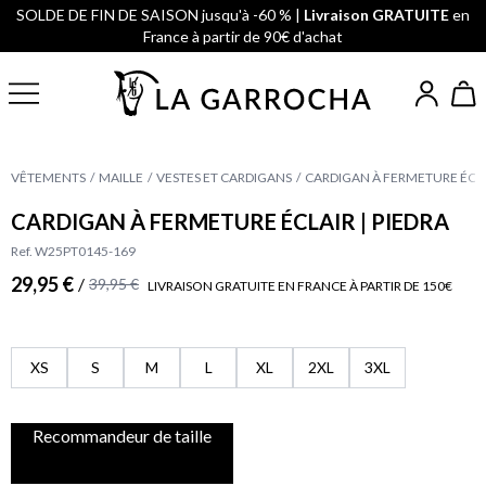
SOLDE DE FIN DE SAISON jusqu'à -60 % |
Livraison GRATUITE
en
France à partir de 90€ d'achat
VÊTEMENTS
MAILLE
VESTES ET CARDIGANS
CARDIGAN À FERMETURE ÉCLAI
CARDIGAN À FERMETURE ÉCLAIR | PIEDRA
Ref. W25PT0145-169
29,95 €
/
39,95 €
LIVRAISON GRATUITE EN FRANCE À PARTIR DE 150€
XS
S
M
L
XL
2XL
3XL
Recommandeur de taille