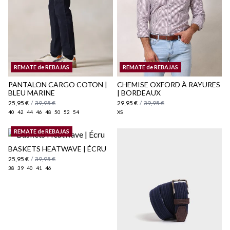
Politique d'expédition
ici
REMATE de REBAJAS
REMATE de REBAJAS
ici
PANTALON CARGO COTON |
CHEMISE OXFORD À RAYURES
BLEU MARINE
| BORDEAUX
25,95 €
/
39,95 €
29,95 €
/
39,95 €
40
42
44
46
48
50
52
54
XS
REMATE de REBAJAS
BASKETS HEATWAVE | ÉCRU
25,95 €
/
39,95 €
38
39
40
41
46