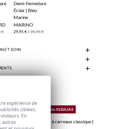
RD
MARINO
 €
29,95 €
/
35,95 €
N ET SOIN
MENTS
espace client
tre expérience de
blicités ciblées,
REMATE de REBAJAS
visiteurs. En
t autres
ment et pourquoi