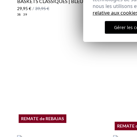
BASKETS CLASSIQUES | BLEU MARINE
VESTE CO
nous les utilisons
MARINE
29,95 €
/
39,95 €
relative aux cookie
23,95 €
/
59
38
39
XS
S
M
L
XL
Gérer les c
REMATE de REBAJAS
REMATE 