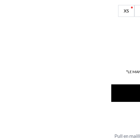
XS
*LE MA
Pull en mail