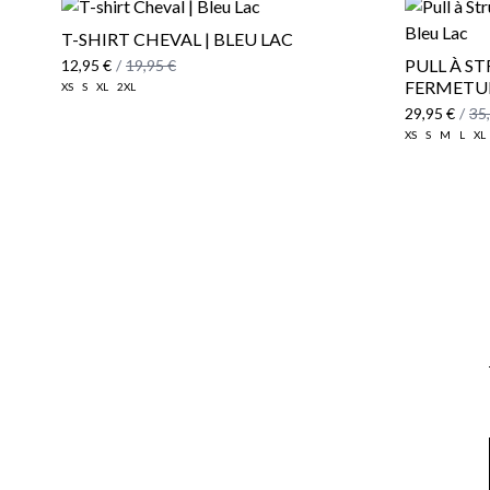
T-SHIRT CHEVAL | BLEU LAC
PULL À S
12,95 €
/
19,95 €
FERMETUR
XS
S
XL
2XL
29,95 €
/
35
XS
S
M
L
XL
Email