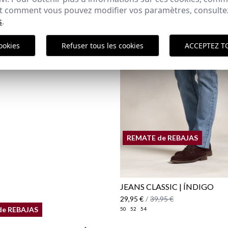
URTE EN SERGÉ | BLEU
 et comment vous pouvez modifier vos paramètres, consult
s
.
,95 €
2XL
ookies
Refuser tous les cookies
ACCEPTEZ T
Polit
ici
REMATE de REBAJAS
JEANS CLASSIC | ÍNDIGO
29,95 €
/
39,95 €
de REBAJAS
50
52
54