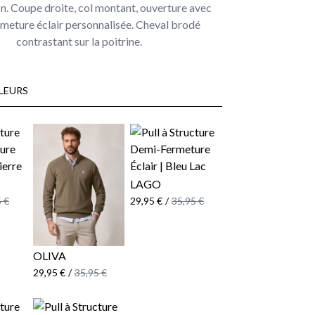
. Coupe droite, col montant, ouverture avec
meture éclair personnalisée. Cheval brodé
contrastant sur la poitrine.
LEURS
LAGO
 €
29,95 €
/
35,95 €
OLIVA
29,95 €
/
35,95 €