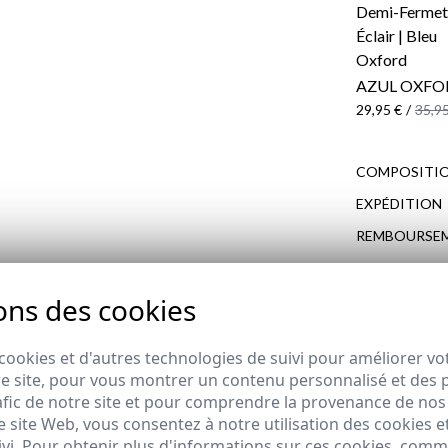
AZUL OXFO
29,95 €
/
35,95
COMPOSITIO
EXPÉDITION
REMBOURSE
ons des cookies
COMPLÉTEZ VOTRE LOOK
cookies et d'autres technologies de suivi pour améliorer vo
de REBAJAS
e site, pour vous montrer un contenu personnalisé et des pu
afic de notre site et pour comprendre la provenance de nos 
 site Web, vous consentez à notre utilisation des cookies e
ivi. Pour obtenir plus d'informations sur ces cookies, com