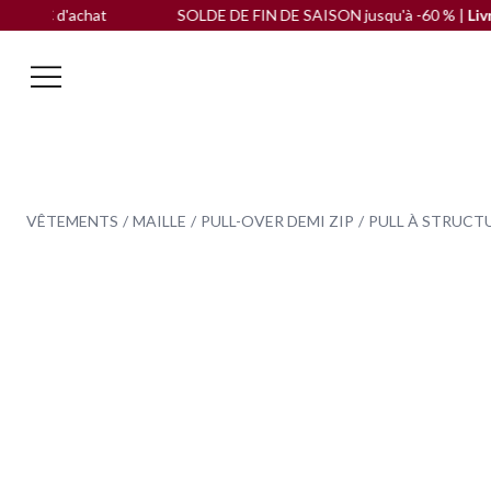
d'achat
SOLDE DE FIN DE SAISON jusqu'à -60 % |
Livraison 
VÊTEMENTS
MAILLE
PULL-OVER DEMI ZIP
PULL À STRUCTU