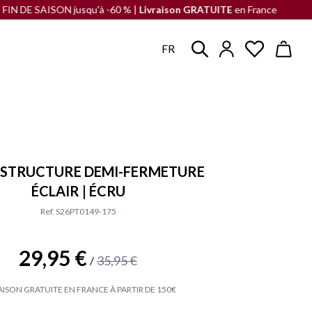
AISON jusqu'à -60 % |
Livraison GRATUITE
en France à partir de 90€ d
FR
À STRUCTURE DEMI-FERMETURE
ÉCLAIR | ÉCRU
Ref. S26PT0149-175
29,95 €
35,95 €
/
AISON GRATUITE EN FRANCE À PARTIR DE 150€