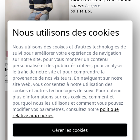
24,95 €
/
39,95 €
XS
S
M
L
XL
Nous utilisons des cookies
Nous utilisons des cookies et d'autres technologies de
suivi pour améliorer votre expérience de navigation
REMATE de REBAJAS
sur notre site, pour vous montrer un contenu
PULL POLO RUGBY | BLEU
personnalisé et des publicités ciblées, pour analyser
MARINE
le trafic de notre site et pour comprendre la
29,95 €
/
39,95 €
provenance de nos visiteurs. En naviguant sur notre
XS
S
M
L
XL
2XL
3XL
site Web, vous consentez à notre utilisation des
cookies et autres technologies de suivi. Pour obtenir
plus d'informations sur ces cookies, comment et
REMATE de REBAJAS
pourquoi nous les utilisons et comment vous pouvez
modifier vos paramètres, consultez notre
politique
BOMBER EFFET CIRÉ | VERT
relative aux cookies
.
MOUSSE
49,95 €
/
64,95 €
XS
S
M
L
XL
2XL
3XL
Gérer les cookies