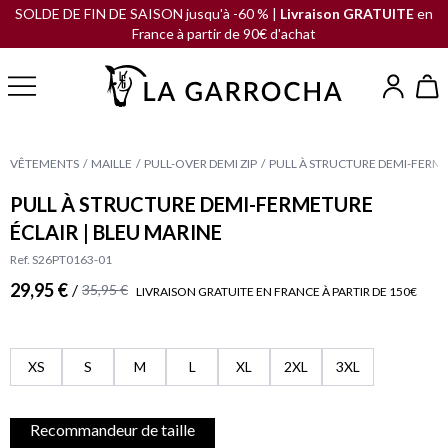
SOLDE DE FIN DE SAISON jusqu'à -60 % |
Livraison GRATUITE
en
France à partir de 90€ d'achat
VÊTEMENTS
MAILLE
PULL-OVER DEMI ZIP
PULL À STRUCTURE DEMI-FERME
PULL À STRUCTURE DEMI-FERMETURE
ÉCLAIR | BLEU MARINE
Ref. S26PT0163-01
29,95 €
/
35,95 €
LIVRAISON GRATUITE EN FRANCE À PARTIR DE 150€
XS
S
M
L
XL
2XL
3XL
Recommandeur de taille