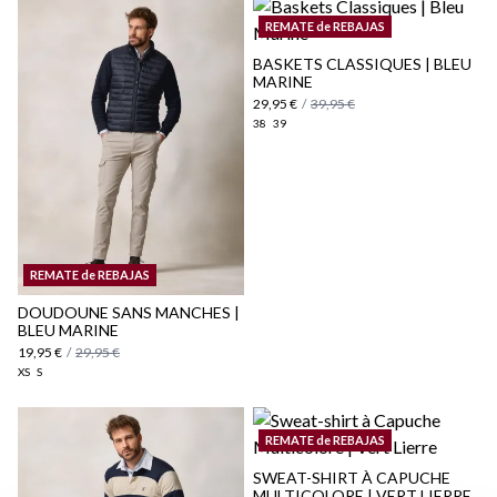
REMATE de REBAJAS
BASKETS CLASSIQUES | BLEU
MARINE
29,95 €
/
39,95 €
Politique d'expédition
ici
38
39
ici
REMATE de REBAJAS
DOUDOUNE SANS MANCHES |
BLEU MARINE
19,95 €
/
29,95 €
XS
S
REMATE de REBAJAS
SWEAT-SHIRT À CAPUCHE
MULTICOLORE | VERT LIERRE