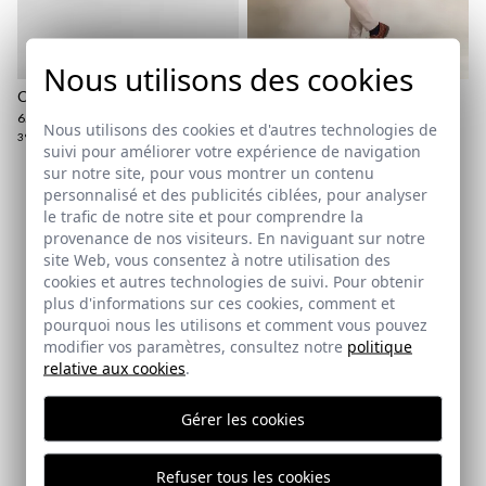
Politique d'expédition
ici
Nous utilisons des cookies
ici
CHAUSSURE LANCE
VESTE KENT | MUSGO
65,95 €
54,95 €
/
64,95 €
Nous utilisons des cookies et d'autres technologies de
39
41
42
43
45
46
XS
S
2XL
suivi pour améliorer votre expérience de navigation
sur notre site, pour vous montrer un contenu
personnalisé et des publicités ciblées, pour analyser
Abonnez-vous à notre Newsletter
le trafic de notre site et pour comprendre la
provenance de nos visiteurs. En naviguant sur notre
site Web, vous consentez à notre utilisation des
Email
cookies et autres technologies de suivi. Pour obtenir
plus d'informations sur ces cookies, comment et
pourquoi nous les utilisons et comment vous pouvez
J'ai lu et j'accepte votre
politique de protection des
modifier vos paramètres, consultez notre
politique
données
relative aux cookies
.
Gérer les cookies
ENVOYER
Refuser tous les cookies