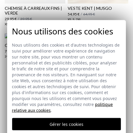
ici
CHEMISE À CARREAUX FINS |
VESTE KENT | MUSGO
VERDE
54,95 €
/
64,95 €
29,95 €
/
39,95 €
XS
S
2XL
XS
XXL
Nous utilisons des cookies
Nous utilisons des cookies et d'autres technologies de
CHAUSSURE OXFORD
suivi pour améliorer votre expérience de navigation
79,95 €
sur notre site, pour vous montrer un contenu
39
40
41
42
43
44
45
46
personnalisé et des publicités ciblées, pour analyser
le trafic de notre site et pour comprendre la
provenance de nos visiteurs. En naviguant sur notre
Abonnez-vous à notre Newsletter
site Web, vous consentez à notre utilisation des
cookies et autres technologies de suivi. Pour obtenir
Email
plus d'informations sur ces cookies, comment et
pourquoi nous les utilisons et comment vous pouvez
modifier vos paramètres, consultez notre
politique
relative aux cookies
.
J'ai lu et j'accepte votre
politique de protection des
données
Gérer les cookies