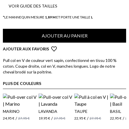
VOIR GUIDE DES TAILLES
*LE MANNEQUIN MESURE
1,89 M
ET PORTE UNE TAILLE
L
AJOUTER AU PANIER
AJOUTER AUX FAVORIS
Pull col en V de couleur vert sapin, confectionné en tissu 100 %
coton. Coupe droite, col en V, manches longues. Logo de notre
cheval brodé sur la poitrine.
PLUS DE COULEURS
MARINO
LAVANDA
TAUPE
BASIL
/
/
/
/
24,95 €
27,95 €
19,95 €
27,95 €
22,95 €
27,95 €
22,95 €
27