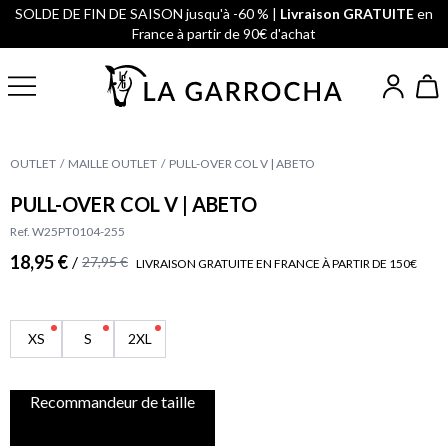
SOLDE DE FIN DE SAISON jusqu'à -60 % |
Livraison GRATUITE
en
France à partir de 90€ d'achat
OUTLET
MAILLE OUTLET
PULL-OVER COL V | ABETO
PULL-OVER COL V | ABETO
Ref. W25PT0104-255
18,95 €
/
27,95 €
LIVRAISON GRATUITE EN FRANCE À PARTIR DE 150€
XS
S
2XL
Recommandeur de taille