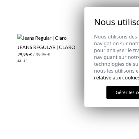
Nous utilis
Nous utilisons des 
navigation sur notr
JEANS REGULAR | CLARO
PARKA TR
pour analyser le tr
29,95 €
/
39,95 €
34,95 €
/
79
naviguant sur notre
52
54
XS
technologies de su
nous les utilisons
relative aux cookie
Gérer les c
Email