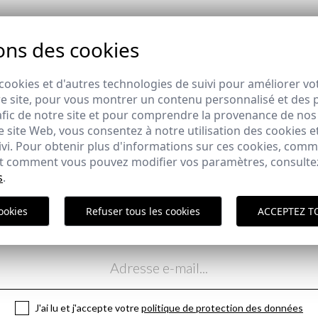
COMPLÉTEZ VOTRE LOOK
ons des cookies
cookies et d'autres technologies de suivi pour améliorer vo
e site, pour vous montrer un contenu personnalisé et des pu
END | MUSGO
CHEMISE À CARREAUX FINS 
afic de notre site et pour comprendre la provenance de nos 
,95 €
29,95 €
/
39,95 €
 site Web, vous consentez à notre utilisation des cookies e
XS
XXL
ivi. Pour obtenir plus d'informations sur ces cookies, com
 et comment vous pouvez modifier vos paramètres, consult
s
.
Polit
ookies
Refuser tous les cookies
ACCEPTEZ T
Abonnez-vous à notre Newsletter
ici
J'ai lu et j'accepte votre
politique de protection des données