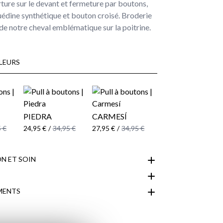
ture sur le devant et fermeture par boutons,
suédine synthétique et bouton croisé. Broderie
de notre cheval emblématique sur la poitrine.
LEURS
PIEDRA
CARMESÍ
 €
24,95 €
/
34,95 €
27,95 €
/
34,95 €
N ET SOIN
MENTS
espace client