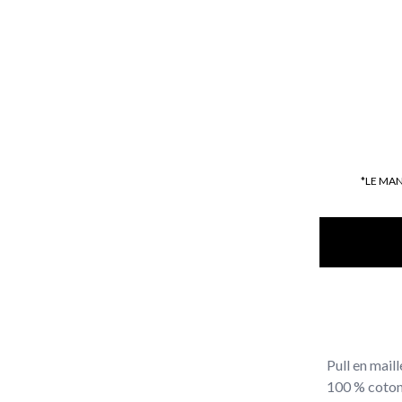
*LE MA
Pull en mail
100 % coton