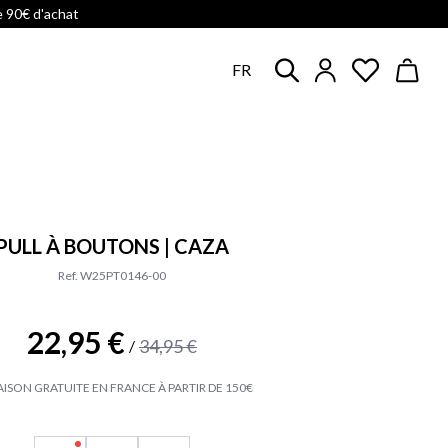
e 90€ d'achat
FR
PULL À BOUTONS | CAZA
Ref. W25PT0146-00
22,95 €
34,95 €
/
AISON GRATUITE EN FRANCE À PARTIR DE 150€