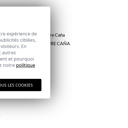
tre expérience de
blicités ciblées,
| VERDE
CHAUSSURE CAÑA
visiteurs. En
65,95 €
t autres
44
45
ment et pourquoi
ez notre
politique
ique d'expédition
ici
OUS LES COOKIES