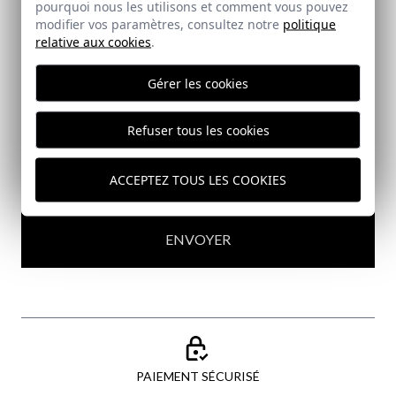
pourquoi nous les utilisons et comment vous pouvez
modifier vos paramètres, consultez notre
politique
relative aux cookies
.
Abonnez-vous à notre Newsletter
Gérer les cookies
Email
Refuser tous les cookies
J'ai lu et j'accepte votre
politique de protection des
données
ACCEPTEZ TOUS LES COOKIES
ENVOYER
PAIEMENT SÉCURISÉ