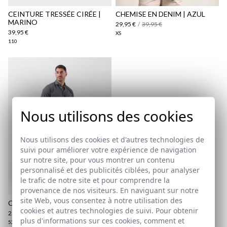
ici
CEINTURE TRESSÉE CIRÉE |
CHEMISE EN DENIM | AZUL
MARINO
29,95 €
/
39,95 €
39,95 €
XS
110
Nous utilisons des cookies
Nous utilisons des cookies et d'autres technologies de
suivi pour améliorer votre expérience de navigation
sur notre site, pour vous montrer un contenu
personnalisé et des publicités ciblées, pour analyser
le trafic de notre site et pour comprendre la
provenance de nos visiteurs. En naviguant sur notre
site Web, vous consentez à notre utilisation des
CHINO SLIM-FIT | BEIGE
cookies et autres technologies de suivi. Pour obtenir
25,95 €
/
39,95 €
plus d'informations sur ces cookies, comment et
52
54