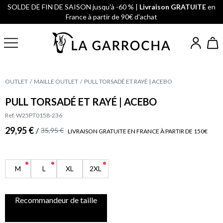
SOLDE DE FIN DE SAISON jusqu'à -60 % |
Livraison GRATUITE
en
France à partir de 90€ d'achat
OUTLET
MAILLE OUTLET
PULL TORSADÉ ET RAYÉ | ACEBO
PULL TORSADÉ ET RAYÉ | ACEBO
Ref. W25PT0158-236
29,95 €
/
35,95 €
LIVRAISON GRATUITE EN FRANCE À PARTIR DE 150€
M
L
XL
2XL
Recommandeur de taille