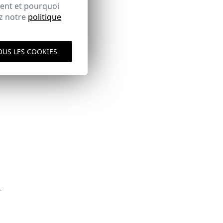
ment et pourquoi
ez notre
politique
OUS LES COOKIES
ique d'expédition
ici