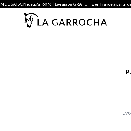
N DE SAISON jusqu'à -60 % |
Livraison GRATUITE
en France à partir d
P
LIVR