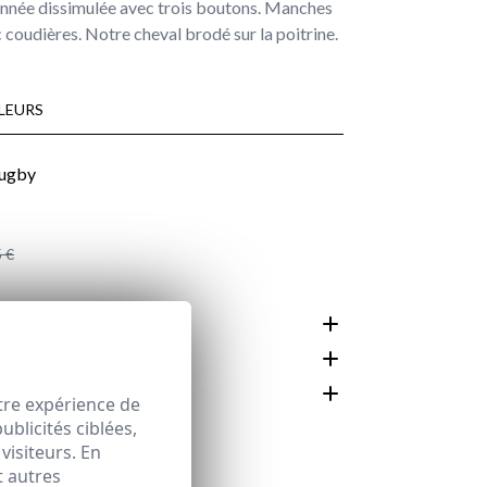
nnée dissimulée avec trois boutons. Manches
 coudières. Notre cheval brodé sur la poitrine.
LEURS
 €
N ET SOIN
MENTS
tre expérience de
blicités ciblées,
espace client
visiteurs. En
t autres