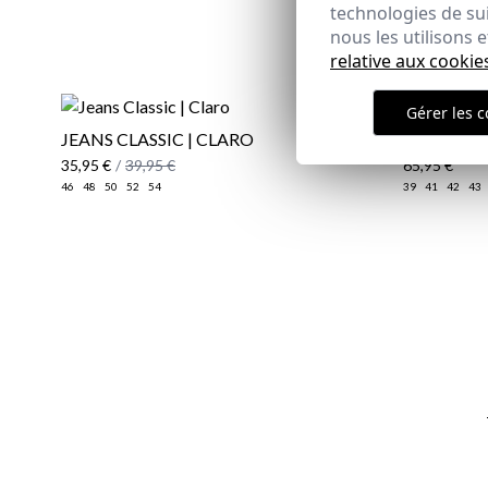
technologies de su
nous les utilisons
relative aux cookie
Gérer les c
JEANS CLASSIC | CLARO
CHAUSSU
35,95 €
/
39,95 €
65,95 €
46
48
50
52
54
39
41
42
43
Email