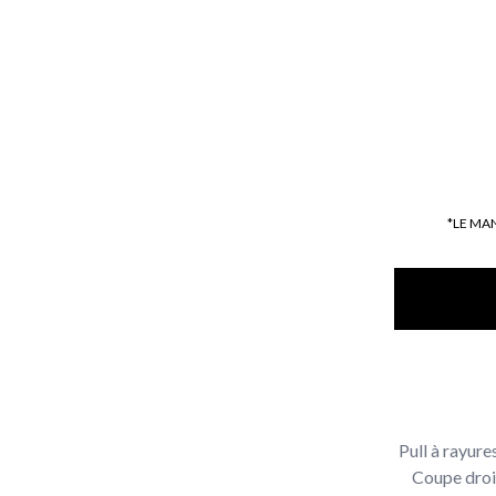
*LE MA
Pull à rayure
Coupe droit