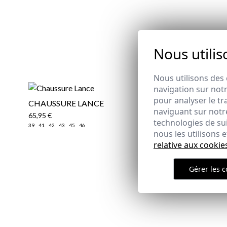
Nous utilis
Nous utilisons des 
navigation sur notr
pour analyser le tr
CHAUSSURE LANCE
PULL COL 
naviguant sur notre
CARBÓN
65,95 €
technologies de su
25,95 €
/
29
39
41
42
43
45
46
nous les utilisons
XL
2XL
3XL
relative aux cookie
Gérer les c
Email