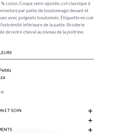
0 % coton. Coupe semi-ajustée, col classique à
ermeture par patte de boutonnage devant et
es avec poignets boutonnés. Étiquette en cuir
l’extrémité inférieure de la patte. Broderie
ée de notre cheval au niveau de la poitrine.
LEURS
 €
N ET SOIN
MENTS