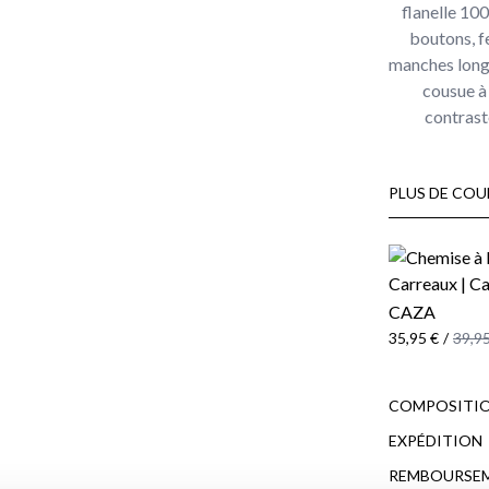
flanelle 10
boutons, f
manches longu
cousue à 
contrast
PLUS DE COU
CAZA
35,95 €
/
39,95
COMPOSITIO
EXPÉDITION
REMBOURSE