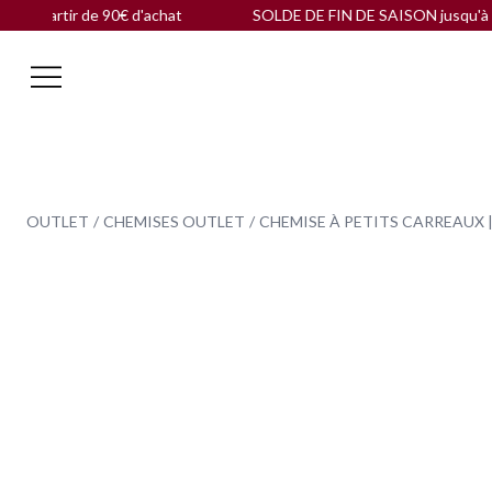
artir de 90€ d'achat
SOLDE DE FIN DE SAISON jusqu'à -60 % 
OUTLET
CHEMISES OUTLET
CHEMISE À PETITS CARREAUX 