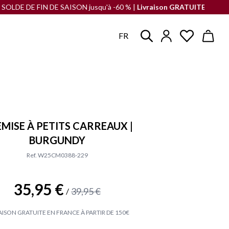
DE FIN DE SAISON jusqu'à -60 % |
Livraison GRATUITE
en France à pa
FR
MISE À PETITS CARREAUX |
BURGUNDY
Ref. W25CM0388-229
35,95 €
39,95 €
/
AISON GRATUITE EN FRANCE À PARTIR DE 150€