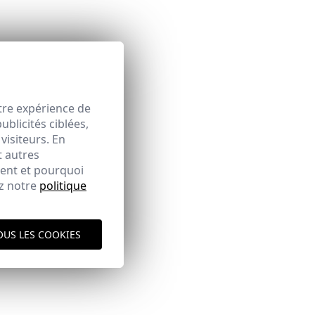
espace client
tre expérience de
blicités ciblées,
visiteurs. En
t autres
ment et pourquoi
ez notre
politique
ique d'expédition
ici
OUS LES COOKIES