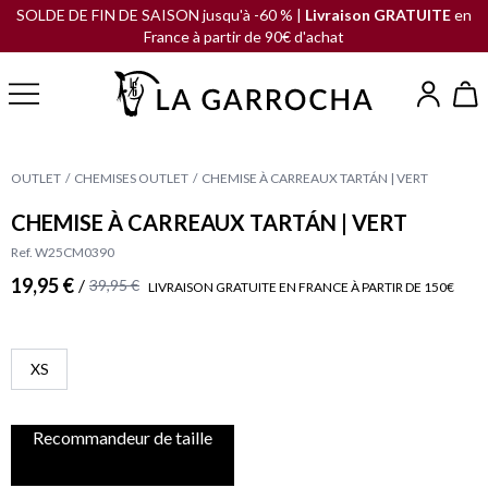
SOLDE DE FIN DE SAISON jusqu'à -60 % |
Livraison GRATUITE
en
France à partir de 90€ d'achat
OUTLET
CHEMISES OUTLET
CHEMISE À CARREAUX TARTÁN | VERT
CHEMISE À CARREAUX TARTÁN | VERT
Ref. W25CM0390
19,95 €
/
39,95 €
LIVRAISON GRATUITE EN FRANCE À PARTIR DE 150€
XS
Recommandeur de taille