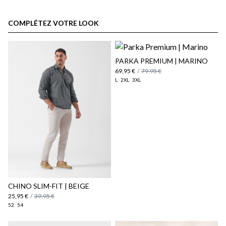
espace client
COMPLÉTEZ VOTRE LOOK
PARKA PREMIUM | MARINO
69,95 €
/
79,95 €
L
2XL
3XL
Politique d'expédition
ici
ici
CHINO SLIM-FIT | BEIGE
25,95 €
/
39,95 €
52
54