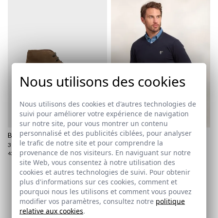
Nous utilisons des cookies
Nous utilisons des cookies et d'autres technologies de
suivi pour améliorer votre expérience de navigation
sur notre site, pour vous montrer un contenu
personnalisé et des publicités ciblées, pour analyser
BOTTINE MOGUER
PULL-OVER COL V | MARINO
le trafic de notre site et pour comprendre la
39,95 €
/
69,95 €
24,95 €
/
27,95 €
provenance de nos visiteurs. En naviguant sur notre
43
44
2XL
site Web, vous consentez à notre utilisation des
cookies et autres technologies de suivi. Pour obtenir
plus d'informations sur ces cookies, comment et
Abonnez-vous à notre Newsletter
pourquoi nous les utilisons et comment vous pouvez
modifier vos paramètres, consultez notre
politique
Email
relative aux cookies
.