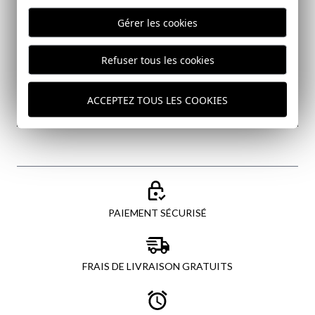
Gérer les cookies
J'ai lu et j'accepte votre
politique de protection des
données
Refuser tous les cookies
ACCEPTEZ TOUS LES COOKIES
ENVOYER
PAIEMENT SÉCURISÉ
FRAIS DE LIVRAISON GRATUITS