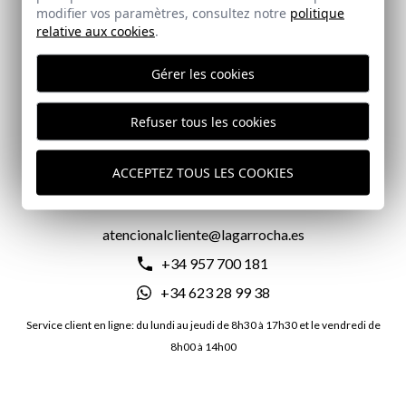
modifier vos paramètres, consultez notre
politique
FRAIS DE LIVRAISON GRATUITS
relative aux cookies
.
Gérer les cookies
LIVRAISON EN 24/72 HEURES
Refuser tous les cookies
ACCEPTEZ TOUS LES COOKIES
CONTACTEZ-NOUS
atencionalcliente@lagarrocha.es
+34 957 700 181
+34 623 28 99 38
Service client en ligne: du lundi au jeudi de 8h30 à 17h30 et le vendredi de
8h00 à 14h00