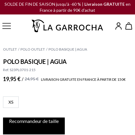
SOLDE DE FIN DE SAISON jusqu'à -60 % |
Livraison GRATUITE
en
France à partir de 90€ d'achat
OUTLET
POLO OUTLET
POLO BASIQUE | AGUA
POLO BASIQUE | AGUA
Ref. S23PL0701-215
19,95 €
/
24,95 €
LIVRAISON GRATUITE EN FRANCE À PARTIR DE 150€
XS
Recommandeur de taille