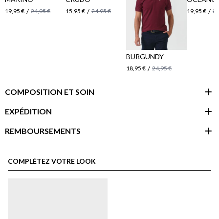
/
/
/
19,95 €
24,95 €
15,95 €
24,95 €
19,95 €
24
BURGUNDY
/
18,95 €
24,95 €
COMPOSITION ET SOIN
EXPÉDITION
REMBOURSEMENTS
espace client
COMPLÉTEZ VOTRE LOOK