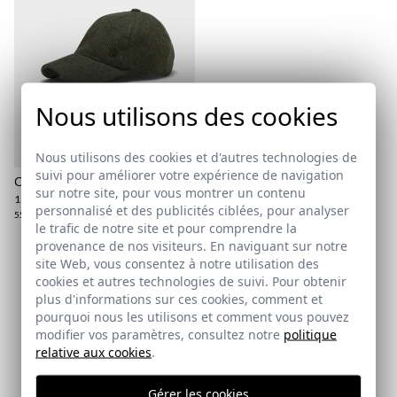
Nous utilisons des cookies
Politique d'expédition
ici
Nous utilisons des cookies et d'autres technologies de
suivi pour améliorer votre expérience de navigation
ici
CASQUETTE ARCE | VERDE
sur notre site, pour vous montrer un contenu
19,95 €
/
39,95 €
personnalisé et des publicités ciblées, pour analyser
55
le trafic de notre site et pour comprendre la
provenance de nos visiteurs. En naviguant sur notre
site Web, vous consentez à notre utilisation des
Abonnez-vous à notre Newsletter
cookies et autres technologies de suivi. Pour obtenir
plus d'informations sur ces cookies, comment et
Email
pourquoi nous les utilisons et comment vous pouvez
modifier vos paramètres, consultez notre
politique
relative aux cookies
.
J'ai lu et j'accepte votre
politique de protection des
Gérer les cookies