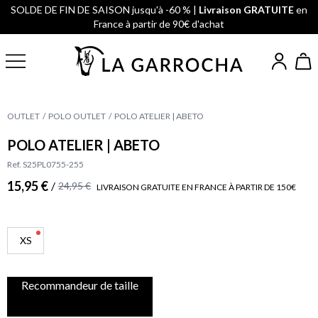
SOLDE DE FIN DE SAISON jusqu'à -60 % |
Livraison GRATUITE
en
France à partir de 90€ d'achat
OUTLET
POLO OUTLET
POLO ATELIER | ABETO
POLO ATELIER | ABETO
Ref. S25PL0755-255
15,95 €
/
24,95 €
LIVRAISON GRATUITE EN FRANCE À PARTIR DE 150€
XS
Recommandeur de taille