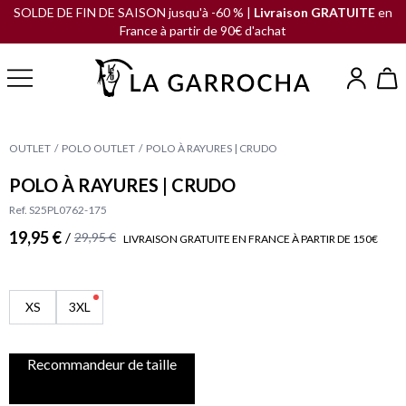
SOLDE DE FIN DE SAISON jusqu'à -60 % |
Livraison GRATUITE
en
France à partir de 90€ d'achat
OUTLET
POLO OUTLET
POLO À RAYURES | CRUDO
POLO À RAYURES | CRUDO
Ref. S25PL0762-175
19,95 €
/
29,95 €
LIVRAISON GRATUITE EN FRANCE À PARTIR DE 150€
XS
3XL
Recommandeur de taille