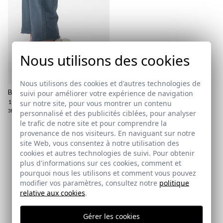
Nous utilisons des cookies
Politique d'expédition
ici
Nous utilisons des cookies et d'autres technologies de
ici
BASKETS CLASSIQUES
suivi pour améliorer votre expérience de navigation
19,95 €
/
39,95 €
sur notre site, pour vous montrer un contenu
38
personnalisé et des publicités ciblées, pour analyser
le trafic de notre site et pour comprendre la
provenance de nos visiteurs. En naviguant sur notre
site Web, vous consentez à notre utilisation des
Abonnez-vous à notre Newsletter
cookies et autres technologies de suivi. Pour obtenir
plus d'informations sur ces cookies, comment et
Email
pourquoi nous les utilisons et comment vous pouvez
modifier vos paramètres, consultez notre
politique
relative aux cookies
.
J'ai lu et j'accepte votre
politique de protection des
données
Gérer les cookies