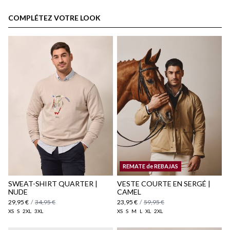
espace client
COMPLÉTEZ VOTRE LOOK
Politique d'expédition
ici
REMATE de REBAJAS
ici
SWEAT-SHIRT QUARTER |
VESTE COURTE EN SERGÉ |
NUDE
CAMEL
29,95 €
/
34,95 €
23,95 €
/
59,95 €
XS
S
2XL
3XL
XS
S
M
L
XL
2XL