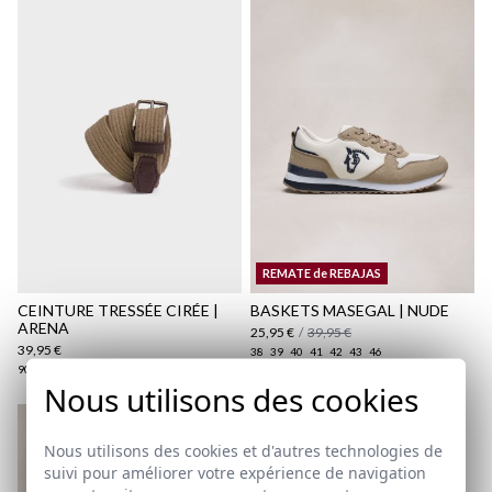
REMATE de REBAJAS
CEINTURE TRESSÉE CIRÉE |
BASKETS MASEGAL | NUDE
ARENA
25,95 €
/
39,95 €
39,95 €
38
39
40
41
42
43
46
90
95
100
105
110
Nous utilisons des cookies
REMATE de REBAJAS
Nous utilisons des cookies et d'autres technologies de
suivi pour améliorer votre expérience de navigation
SWEAT-SHIRT À CAPUCHE
LAURIER | BLEU MARINE