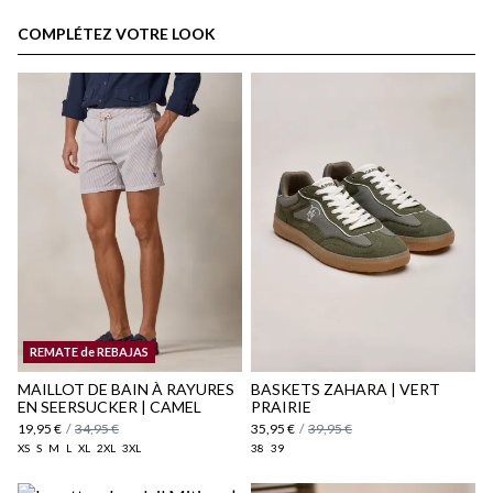
espace client
COMPLÉTEZ VOTRE LOOK
Politique d'expédition
ici
REMATE de REBAJAS
ici
MAILLOT DE BAIN À RAYURES
BASKETS ZAHARA | VERT
EN SEERSUCKER | CAMEL
PRAIRIE
19,95 €
/
34,95 €
35,95 €
/
39,95 €
XS
S
M
L
XL
2XL
3XL
38
39