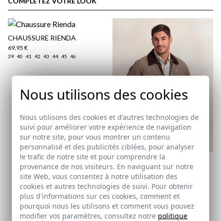
COMPLÉTEZ VOTRE LOOK
CHAUSSURE RIENDA
69,95 €
39
40
41
42
43
44
45
46
Nous utilisons des cookies
Nous utilisons des cookies et d'autres technologies de
suivi pour améliorer votre expérience de navigation
Politique d'expédition
ici
sur notre site, pour vous montrer un contenu
personnalisé et des publicités ciblées, pour analyser
le trafic de notre site et pour comprendre la
ici
VESTE KENT | GREIGE
provenance de nos visiteurs. En naviguant sur notre
39,95 €
/
64,95 €
site Web, vous consentez à notre utilisation des
XS
cookies et autres technologies de suivi. Pour obtenir
plus d'informations sur ces cookies, comment et
pourquoi nous les utilisons et comment vous pouvez
Abonnez-vous à notre Newsletter
modifier vos paramètres, consultez notre
politique