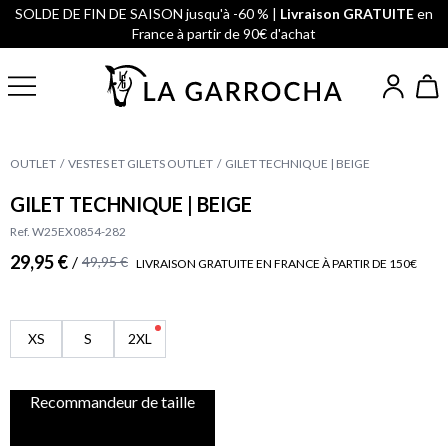
SOLDE DE FIN DE SAISON jusqu'à -60 % |
Livraison GRATUITE
en
France à partir de 90€ d'achat
OUTLET
VESTES ET GILETS OUTLET
GILET TECHNIQUE | BEIGE
GILET TECHNIQUE | BEIGE
Ref. W25EX0854-282
29,95 €
/
49,95 €
LIVRAISON GRATUITE EN FRANCE À PARTIR DE 150€
XS
S
2XL
Recommandeur de taille