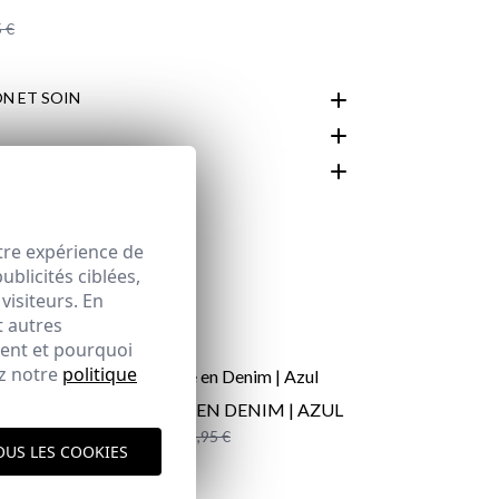
 €
N ET SOIN
MENTS
espace client
tre expérience de
blicités ciblées,
visiteurs. En
t autres
ment et pourquoi
ez notre
politique
CHEMISE EN DENIM | AZUL
29,95 €
/
39,95 €
OUS LES COOKIES
XS