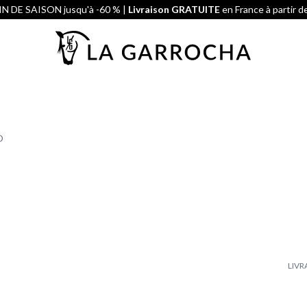
N DE SAISON jusqu'à -60 % |
Livraison GRATUITE
en France à partir d
O
LIVR