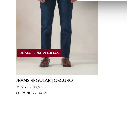
REMATE de REBAJAS
JEANS REGULAR | OSCURO
25,95 €
/
39,95 €
38
40
48
50
52
54