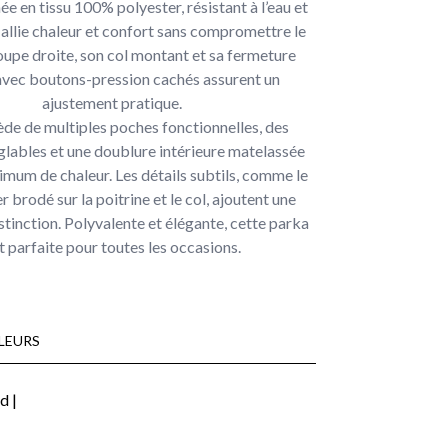
e en tissu 100% polyester, résistant à l’eau et
e allie chaleur et confort sans compromettre le
coupe droite, son col montant et sa fermeture
avec boutons-pression cachés assurent un
ajustement pratique.
ède de multiples poches fonctionnelles, des
lables et une doublure intérieure matelassée
mum de chaleur. Les détails subtils, comme le
r brodé sur la poitrine et le col, ajoutent une
stinction. Polyvalente et élégante, cette parka
t parfaite pour toutes les occasions.
LEURS