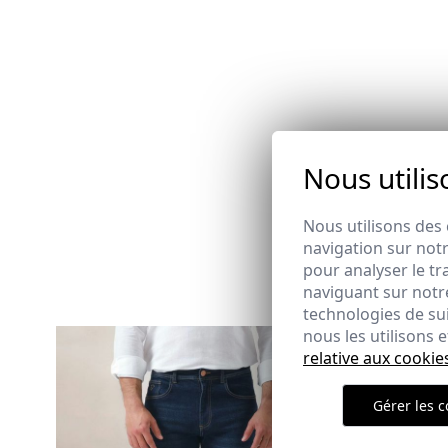
Nous utilis
Nous utilisons des 
navigation sur notr
pour analyser le tr
naviguant sur notre
technologies de su
nous les utilisons
relative aux cookie
PULL TORS
29,95 €
/
35
Gérer les c
S
M
2XL