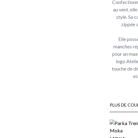
Confectionné
au vent, ell
style. Sa 
zippée 
Elle poss
manches rég
pour un maxi
logo Atelie
touche de di
es
PLUS DE COU