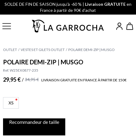
SOLDE DE FIN DE SAISON jusqu'à -60 % |
Livraison GRATUITE
en
France à partir de 90€ d'achat
OUTLET
VESTES ET GILETS OUTLET
POLAIRE DEMI-ZIP | MUSGO
POLAIRE DEMI-ZIP | MUSGO
Ref. W25EX0877-235
29,95 €
/
34,95 €
LIVRAISON GRATUITE EN FRANCE À PARTIR DE 150€
XS
Recommandeur de taille