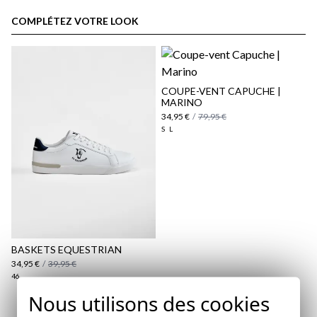
espace client
COMPLÉTEZ VOTRE LOOK
COUPE-VENT CAPUCHE |
MARINO
34,95 €
/
79,95 €
S
L
Politique d'expédition
ici
ici
BASKETS EQUESTRIAN
34,95 €
/
39,95 €
46
Nous utilisons des cookies