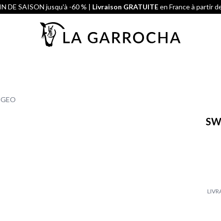
N DE SAISON jusqu'à -60 % |
Livraison GRATUITE
en France à partir d
EGEO
SW
LIVR