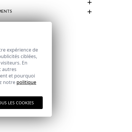
MENTS
espace client
tre expérience de
blicités ciblées,
visiteurs. En
t autres
ment et pourquoi
ez notre
politique
OUS LES COOKIES
ique d'expédition
ici