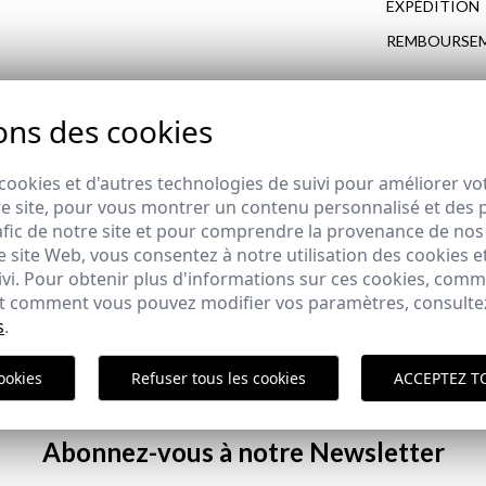
EXPÉDITION
REMBOURSE
ons des cookies
COMPLÉTEZ VOTRE LOOK
cookies et d'autres technologies de suivi pour améliorer vo
e site, pour vous montrer un contenu personnalisé et des pu
afic de notre site et pour comprendre la provenance de nos 
 site Web, vous consentez à notre utilisation des cookies e
EN DENIM | AZUL
ivi. Pour obtenir plus d'informations sur ces cookies, com
 et comment vous pouvez modifier vos paramètres, consult
,95 €
s
.
ookies
Refuser tous les cookies
ACCEPTEZ T
Polit
Abonnez-vous à notre Newsletter
ici