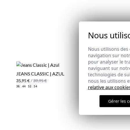
Nous utilis
Nous utilisons des 
navigation sur notr
pour analyser le tr
naviguant sur notre
JEANS CLASSIC | AZUL
CHEMISE 
technologies de su
nous les utilisons
35,95 €
/
39,95 €
29,95 €
/
39
relative aux cookie
38
44
52
54
XS
Gérer les c