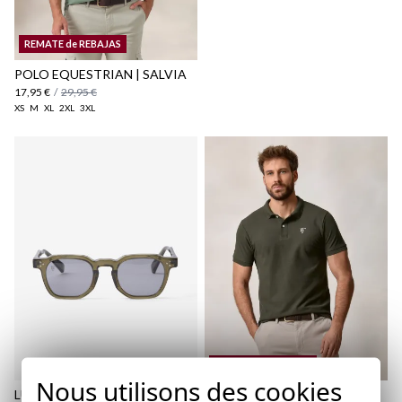
Politique d'expédition
ici
REMATE de REBAJAS
ici
POLO EQUESTRIAN | SALVIA
17,95 €
/
29,95 €
XS
M
XL
2XL
3XL
REMATE de REBAJAS
Nous utilisons des cookies
LUNETTES DE SOLEIL CAPRI |
POLO BASIQUE | VERT