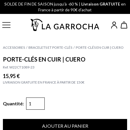
SOLDE DE FIN DE SAISON jusqu'à -60 % |
Livraison GRATUITE
en
France à partir de 90€ d'achat
ACCESSOIRES
BRACELETS ET PORTE-CLÉS
PORTE-CLÉS EN CUIR | CUERO
PORTE-CLÉS EN CUIR | CUERO
Ref. W22CT1089-23
15,95 €
LIVRAISON GRATUITE EN FRANCE À PARTIR DE 150€
Quantité:
AJOUTER AU PANIER