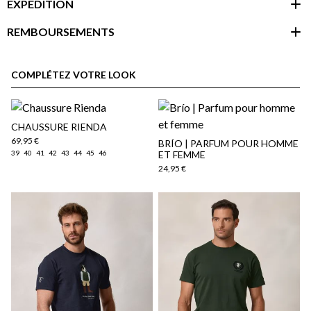
EXPÉDITION
REMBOURSEMENTS
espace client
COMPLÉTEZ VOTRE LOOK
CHAUSSURE RIENDA
69,95 €
BRÍO | PARFUM POUR HOMME
39
40
41
42
43
44
45
46
ET FEMME
24,95 €
Politique d'expédition
ici
ici