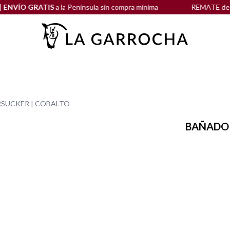
O GRATIS
a la Península sin compra mínima
REMATE de REBAJA
RSUCKER | COBALTO
BAÑADOR