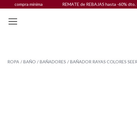
in compra mínima
REMATE de REBAJAS hasta -60% dto. |
ENVÍ
ROPA
BAÑO
BAÑADORES
BAÑADOR RAYAS COLORES SEE