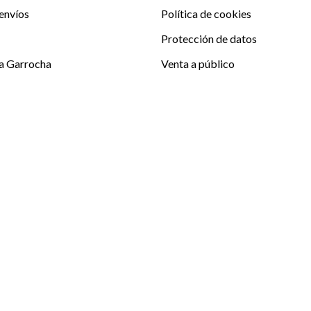
envíos
Política de cookies
Protección de datos
La Garrocha
Venta a público
Club La Garrocha EQ
Sitemap