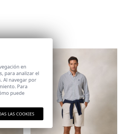
Área de
avegación en
 para analizar el
. Al navegar por
miento. Para
 cómo puede
aquí
es y envíos
aquí
DAS LAS COOKIES