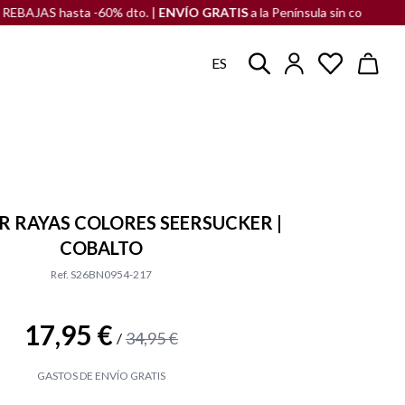
S hasta -60% dto. |
ENVÍO GRATIS
a la Península sin compra mínima
ES
 RAYAS COLORES SEERSUCKER |
COBALTO
Ref. S26BN0954-217
17,95 €
34,95 €
/
GASTOS DE ENVÍO GRATIS