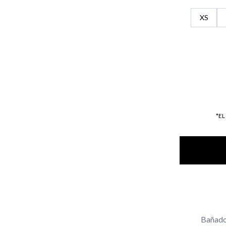
XS
*E
Bañador