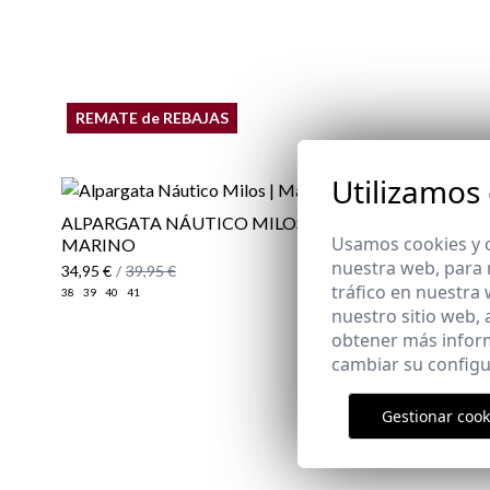
REMATE de REBAJAS
Utilizamos
ALPARGATA NÁUTICO MILOS |
GAFAS DE 
Usamos cookies y o
MARINO
25,95 €
nuestra web, para 
34,95 €
/
39,95 €
tráfico en nuestra
38
39
40
41
nuestro sitio web,
obtener más infor
cambiar su configu
Gestionar cook