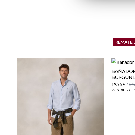
REMATE 
BAÑADOR 
BURGUN
19,95 €
/
34
XS
S
XL
2XL