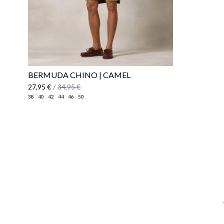
BERMUDA CHINO | CAMEL
27,95 €
/
34,95 €
38
40
42
44
46
50
Email