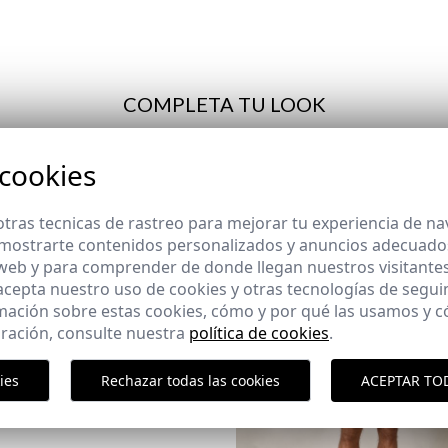
cliente
COMPLETA TU LOOK
 cookies
SOL CAPRI | NEGRO
tras tecnicas de rastreo para mejorar tu experiencia de n
mostrarte contenidos personalizados y anuncios adecuados,
 web y para comprender de donde llegan nuestros visitantes
 acepta nuestro uso de cookies y otras tecnologías de segui
mación sobre estas cookies, cómo y por qué las usamos y
Paquet
ración, consulte nuestra
política de cookies
.
ies
Rechazar todas las cookies
ACEPTAR TO