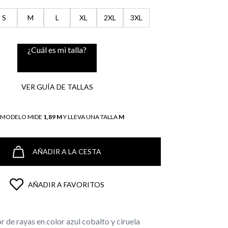
S
M
L
XL
2XL
3XL
¿Cuál es mi talla?
VER GUÍA DE TALLAS
L MODELO MIDE
1,89 M
Y LLEVA UNA TALLA
M
AÑADIR A LA CESTA
AÑADIR A FAVORITOS
 de rayas en color azul cobalto y ciruela