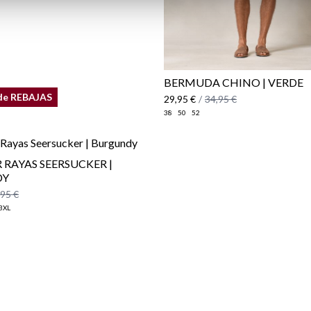
BERMUDA CHINO | VERDE
de REBAJAS
29,95 €
/
34,95 €
38
50
52
RAYAS SEERSUCKER |
DY
,95 €
3XL