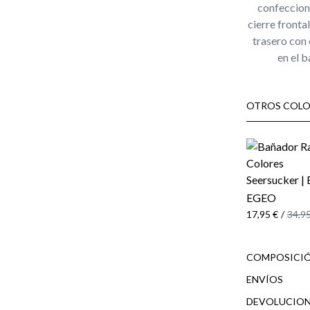
confecciona
cierre fronta
trasero con 
en el b
OTROS COLO
EGEO
17,95 €
/
34,95
COMPOSICIÓ
ENVÍOS
DEVOLUCION