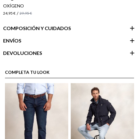
OXÍGENO
/
24,95 €
29,95 €
COMPOSICIÓN Y CUIDADOS
ENVÍOS
DEVOLUCIONES
Área de
cliente
COMPLETA TU LOOK