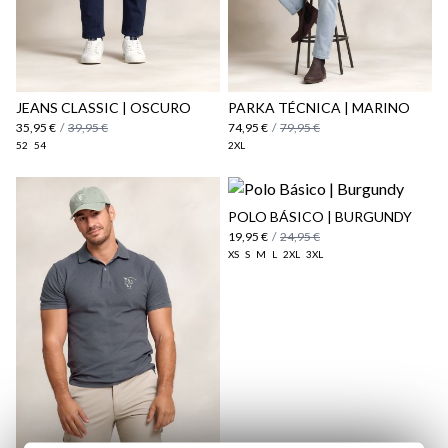
aquí
Paquetes y envíos
aquí
JEANS CLASSIC | OSCURO
PARKA TÉCNICA | MARINO
35,95 €
/
39,95 €
74,95 €
/
79,95 €
52
54
2XL
POLO BÁSICO | BURGUNDY
19,95 €
/
24,95 €
XS
S
M
L
2XL
3XL