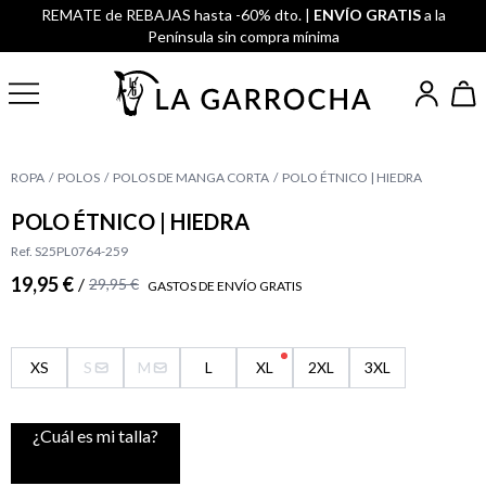
REMATE de REBAJAS hasta -60% dto. |
ENVÍO GRATIS
a la
Península sin compra mínima
ROPA
POLOS
POLOS DE MANGA CORTA
POLO ÉTNICO | HIEDRA
POLO ÉTNICO | HIEDRA
Ref. S25PL0764-259
19,95 €
/
29,95 €
GASTOS DE ENVÍO GRATIS
XS
S
M
L
XL
2XL
3XL
¿Cuál es mi talla?