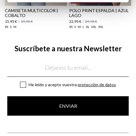
REMATE de REBAJAS
CAMISETA MULTICOLOR |
POLO PRINT ESPALDA | AZUL
COBALTO
LAGO
15,95 €
/
19,95 €
22,95 €
/
29,95 €
XS
S
M
XS
S
M
L
XL
2XL
3XL
Suscríbete a nuestra Newsletter
Email
He leído y acepto vuestra
protección de datos
ENVIAR