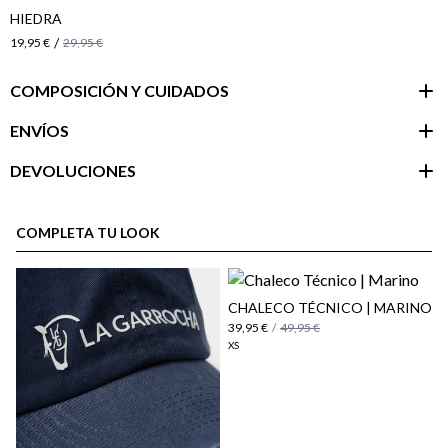
HIEDRA
/
19,95 €
29,95 €
COMPOSICIÓN Y CUIDADOS
ENVÍOS
DEVOLUCIONES
Área de
cliente
COMPLETA TU LOOK
CHALECO TÉCNICO | MARINO
39,95 €
/
49,95 €
XS