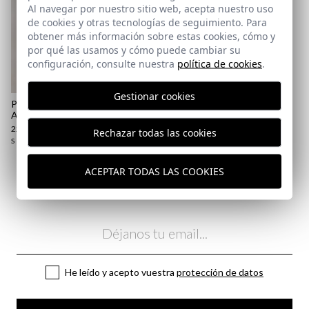
Al navegar por nuestro sitio web, acepta nuestro uso
de cookies y otras tecnologías de seguimiento. Para
obtener más información sobre estas cookies, cómo y
por qué las usamos y cómo puede cambiar su
configuración, consulte nuestra
política de cookies
.
Gestionar cookies
POLO BÁSICO | VERDE
AZULADO
22,95 €
/
24,95 €
Rechazar todas las cookies
S
M
2XL
3XL
ACEPTAR TODAS LAS COOKIES
Suscríbete a nuestra Newsletter
Email
He leído y acepto vuestra
protección de datos