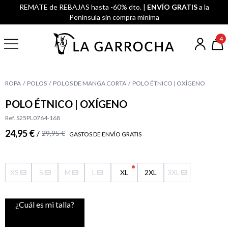
REMATE de REBAJAS hasta -60% dto. |
ENVÍO GRATIS
a la
Península sin compra mínima
4
ROPA
POLOS
POLOS DE MANGA CORTA
POLO ÉTNICO | OXÍGENO
POLO ÉTNICO | OXÍGENO
Ref. S25PL0764-168
24,95 €
/
29,95 €
GASTOS DE ENVÍO GRATIS
XS
S
M
L
XL
2XL
3XL
¿Cuál es mi talla?