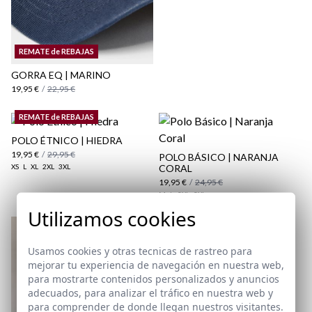
aquí
Paquetes y envíos
REMATE de REBAJAS
aquí
GORRA EQ | MARINO
19,95 €
/
22,95 €
REMATE de REBAJAS
POLO ÉTNICO | HIEDRA
19,95 €
/
29,95 €
POLO BÁSICO | NARANJA
XS
L
XL
2XL
3XL
CORAL
19,95 €
/
24,95 €
M
L
2XL
3XL
Utilizamos cookies
REMATE de REBAJAS
POLO BÁSICO | TEJA
Usamos cookies y otras tecnicas de rastreo para
18,95 €
/
24,95 €
mejorar tu experiencia de navegación en nuestra web,
XS
S
M
L
XL
2XL
3XL
para mostrarte contenidos personalizados y anuncios
adecuados, para analizar el tráfico en nuestra web y
para comprender de donde llegan nuestros visitantes.