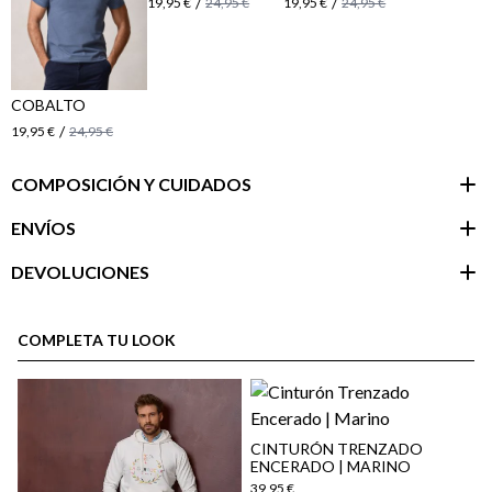
/
/
19,95 €
24,95 €
19,95 €
24,95 €
COBALTO
/
19,95 €
24,95 €
COMPOSICIÓN Y CUIDADOS
ENVÍOS
DEVOLUCIONES
Área de
cliente
COMPLETA TU LOOK
CINTURÓN TRENZADO
ENCERADO | MARINO
39,95 €