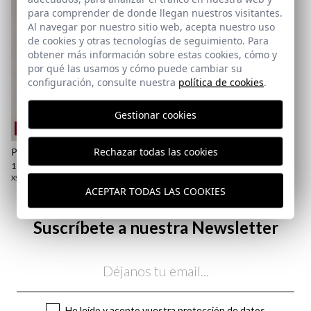
XS
para comprender de donde llegan nuestros visitantes.
Al navegar por nuestro sitio web, acepta nuestro uso
de cookies y otras tecnologías de seguimiento. Para
obtener más información sobre estas cookies, cómo y
por qué las usamos y cómo puede cambiar su
configuración, consulte nuestra
política de cookies
.
Gestionar cookies
REMATE de REBAJAS
Rechazar todas las cookies
POLO BÁSICO | CAZA
18,95 €
/
24,95 €
XS
S
M
L
XL
2XL
3XL
ACEPTAR TODAS LAS COOKIES
Suscríbete a nuestra Newsletter
Email
He leído y acepto vuestra
protección de datos