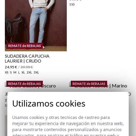
110
aquí
Paquetes y envíos
REMATE de REBAJAS
aquí
SUDADERA CAPUCHA
LAURIER | CRUDO
24,95 €
/
39,95 €
XS
S
M
L
XL
2XL
3XL
REMATE de REBAJAS
REMATE de REBAJAS
JEANS CLASSIC | OSCURO
CHALECO TÉCNICO | MARINO
Utilizamos cookies
29,95 €
/
39,95 €
24,95 €
/
39,95 €
52
XS
S
M
L
XL
2XL
3XL
Usamos cookies y otras tecnicas de rastreo para
mejorar tu experiencia de navegación en nuestra web,
POLO BÁSICO | MALVA
para mostrarte contenidos personalizados y anuncios
22,95 €
/
24,95 €
adecuados, para analizar el tráfico en nuestra web y