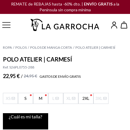
REMATE de REBAJAS hasta -60% dto. |
ENVÍO GRATIS
a la
Península sin compra mínima
ROPA
POLOS
POLOS DE MANGA CORTA
POLO ATELIER | CARMESÍ
POLO ATELIER | CARMESÍ
Ref. S26PL0755-288
22,95 €
/
24,95 €
GASTOS DE ENVÍO GRATIS
XS
S
M
L
XL
2XL
3XL
¿Cuál es mi talla?